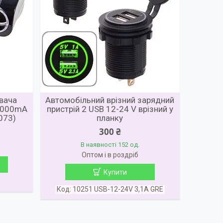
вача
Автомобільний врізний зарядний
 1000mA
пристрій 2 USB 12-24 V врізний у
073)
планку
300 ₴
В наявності 152 од.
Оптом і в роздріб
Купити
10251 USB-12-24V 3,1A GRE