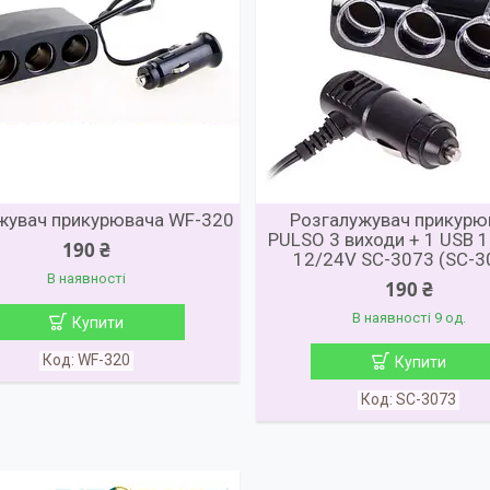
жувач прикурювача WF-320
Розгалужувач прикурю
PULSO 3 виходи + 1 USB
190 ₴
12/24V SC-3073 (SC-3
В наявності
190 ₴
В наявності 9 од.
Купити
WF-320
Купити
SC-3073