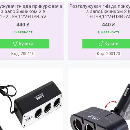
ужувач гнізда прикурювача
Розгалужувач гнізда при
з запобіжником 2 в
з запобіжником 2 
1+2USB,12V+USB 5V
1+USB,12V+USB 5
440 ₴
440 ₴
В наявності
В наявності
Купити
Купити
200110
200120