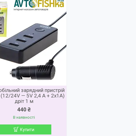
більний зарядний пристрій
(12/24V — 5V 2,4 А + 2х1А)
дріт 1 м
440 ₴
В наявності
Купити