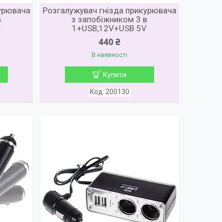
курювача
Розгалужувач гнізда прикурювача
в
з запобіжником 3 в
V
1+USB,12V+USB 5V
440 ₴
В наявності
Купити
200130