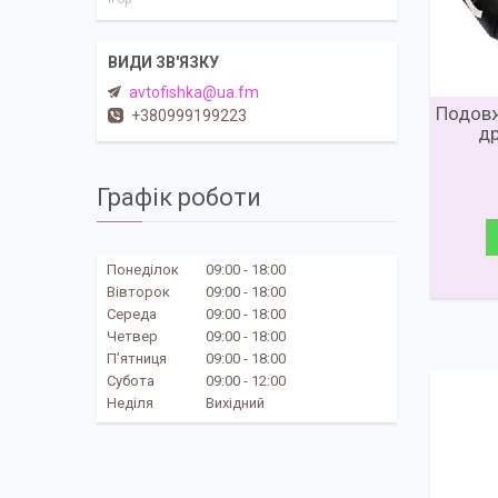
avtofishka@ua.fm
Подов
+380999199223
др
Графік роботи
Понеділок
09:00
18:00
Вівторок
09:00
18:00
Середа
09:00
18:00
Четвер
09:00
18:00
Пʼятниця
09:00
18:00
Субота
09:00
12:00
Неділя
Вихідний