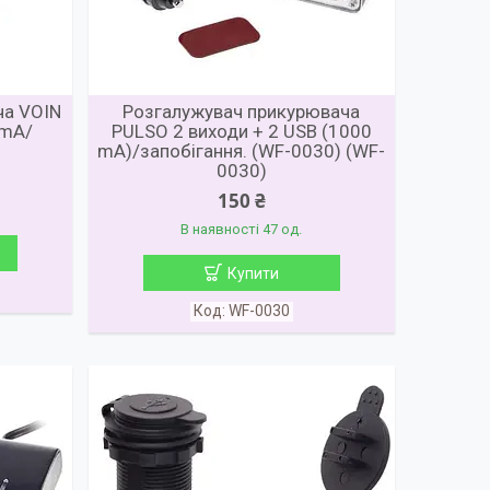
ча VOIN
Розгалужувач прикурювача
0mA/
PULSO 2 виходи + 2 USB (1000
mA)/запобігання. (WF-0030) (WF-
0030)
150 ₴
В наявності 47 од.
Купити
WF-0030