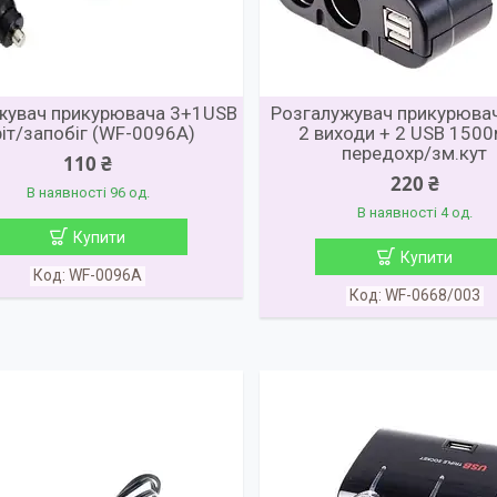
жувач прикурювача 3+1USB
Розгалужувач прикурюва
іт/запобіг (WF-0096A)
2 виходи + 2 USB 150
передохр/зм.кут
110 ₴
220 ₴
В наявності 96 од.
В наявності 4 од.
Купити
Купити
WF-0096A
WF-0668/003