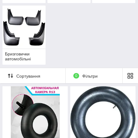
Бризговички
автомобільні
Сортування
0
Фільтри