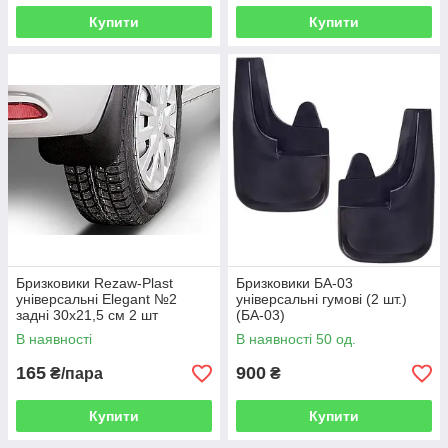
Купити
Купити
Бризковики Rezaw-Plast
Бризковики БА-03
універсальні Elegant №2
універсальні гумові (2 шт.)
задні 30х21,5 см 2 шт
(БА-03)
(КИТАЙ)
В наявності
В наявності 50 од.
165
900
₴/пара
₴
Купити
Купити