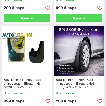
200
899
₴/пара
₴/пара
Купити
Купити
Бризковики Rezaw-Plast
Бризковики Rezaw-Plast
універсальні Elegant No4
універсальні Elegant No1
(ДЖІП) 39х24 см 2 шт
передні 30х21,5 см 2 шт
(КИТАЙ)
В наявності
В наявності
899
200
₴/пара
₴/пара