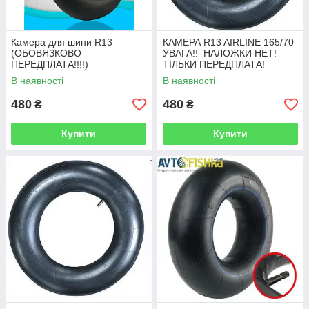
Камера для шини R13
КАМЕРА R13 AIRLINE 165/70
(ОБОВЯЗКОВО
УВАГА!! НАЛОЖКИ НЕТ!
ПЕРЕДПЛАТА!!!!)
ТІЛЬКИ ПЕРЕДПЛАТА!
(БЕЗвозврата!)
В наявності
В наявності
(БЕЗповернення!)
480
480
₴
₴
Купити
Купити