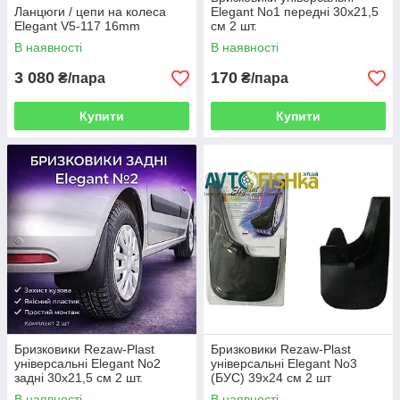
Ланцюги / цепи на колеса
Elegant No1 передні 30х21,5
Elegant V5-117 16mm
см 2 шт.
В наявності
В наявності
3 080
170
₴/пара
₴/пара
Купити
Купити
Бризковики Rezaw-Plast
Бризковики Rezaw-Plast
універсальні Elegant No2
універсальні Elegant No3
задні 30х21,5 см 2 шт.
(БУС) 39х24 см 2 шт
В наявності
В наявності