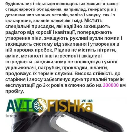
будівельних і сільськогосподарських машин, а також
стаціонарного обладнання, наприклад, генераторів з
деталями як з чорних металів, заліза і чавуну, так і з
Містить
кольорових, сплавів алюмінію і міді.
спеціальні присадки, які надійно захищають
радіатор від корозії і кавітації, попереджають
утворення піни, змащують рухливі вузли помпи і
захищають систему від закипання і утворення в
ній парових пробок. Рідина не містить нітрити,
аміни, метанол і інші агресивні і шкідливі
інгредієнти, завдяки чому не пошкоджує гумові
ущільнювачі, патрубки, прокладки, шланги,
продовжує їх термін служби. Висока стійкість до
старіння і зносу забезпечує дуже тривалий термін
експлуатації до 3-х років включно або на
200000
км
пробігу.