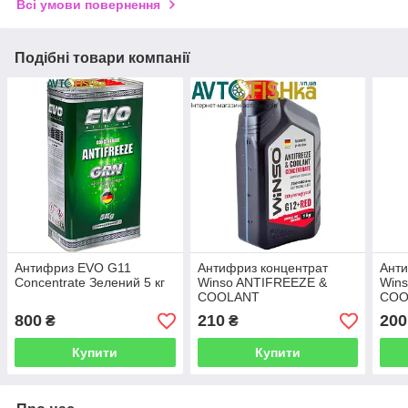
Всі умови повернення
Подібні товари компанії
Антифриз EVO G11
Антифриз концентрат
Анти
Concentrate Зелений 5 кг
Winso ANTIFREEZE &
Win
COOLANT
COO
CONCENTRATE WINSO
CON
800
210
200
₴
₴
RED G 12+ 1кг.
GREE
Купити
Купити