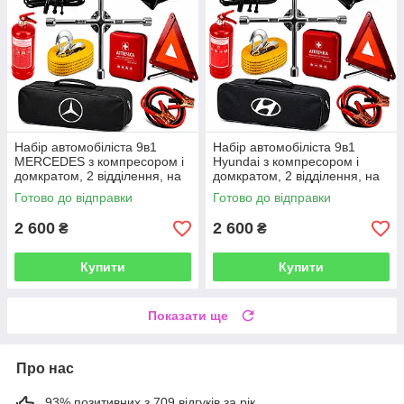
Набір автомобіліста 9в1
Набір автомобіліста 9в1
MERCEDES з компресором і
Hyundai з компресором і
домкратом, 2 відділення, на
домкратом, 2 відділення, на
липучках, чорний
липучках, чорний
Готово до відправки
Готово до відправки
2 600
2 600
₴
₴
Купити
Купити
Показати ще
Про нас
93% позитивних з 709 відгуків за рік