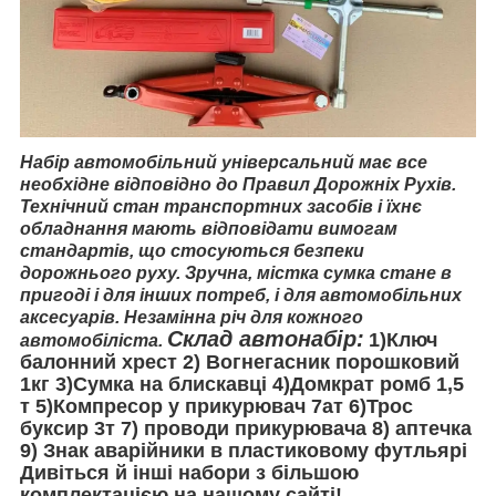
Набір автомобільний універсальний має все
необхідне відповідно до Правил Дорожніх Рухів.
Технічний стан транспортних засобів і їхнє
обладнання мають відповідати вимогам
стандартів, що стосуються безпеки
дорожнього руху. Зручна, містка сумка стане в
пригоді і для інших потреб, і для автомобільних
аксесуарів. Незамінна річ для кожного
Склад автонабір:
1)Ключ
автомобіліста.
балонний хрест 2) Вогнегасник порошковий
1кг 3)Сумка на блискавці 4)Домкрат ромб 1,5
т 5)Компресор у прикурювач 7ат 6)Трос
буксир 3т 7) проводи прикурювача 8) аптечка
9) Знак аварійники в пластиковому футльярі
Дивіться й інші набори з більшою
комплектацією на нашому сайті!