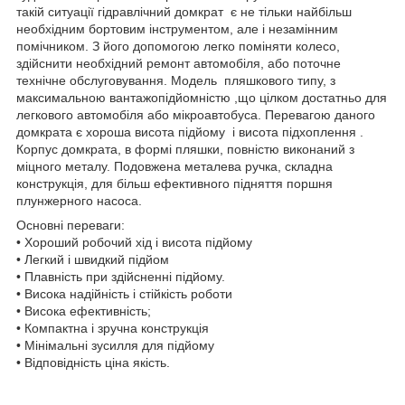
такій ситуації гідравлічний домкрат є не тільки найбільш
необхідним бортовим інструментом, але і незамінним
помічником. З його допомогою легко поміняти колесо,
здійснити необхідний ремонт автомобіля, або поточне
технічне обслуговування. Модель пляшкового типу, з
максимальною вантажопідйомністю ,що цілком достатньо для
легкового автомобіля або мікроавтобуса. Перевагою даного
домкрата є хороша висота підйому і висота підхоплення .
Корпус домкрата, в формі пляшки, повністю виконаний з
міцного металу. Подовжена металева ручка, складна
конструкція, для більш ефективного підняття поршня
плунжерного насоса.
Основні переваги:
• Хороший робочий хід і висота підйому
• Легкий і швидкий підйом
• Плавність при здійсненні підйому.
• Висока надійність і стійкість роботи
• Висока ефективність;
• Компактна і зручна конструкція
• Мінімальні зусилля для підйому
• Відповідність ціна якість.