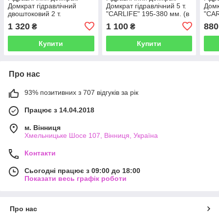
Домкрат гідравлічний
Домкрат гідравлічний 5 т.
Домк
двоштоковий 2 т.
"CARLIFE" 195-380 мм. (в
"CAR
"CARLIFE" 150-360 мм. (в
картон. пак.)
плас
1 320
1 100
880
₴
₴
картон. пак.)
Купити
Купити
Про нас
93% позитивних з 707 відгуків за рік
Працює з 14.04.2018
м. Вінниця
Хмельницьке Шосе 107, Вінниця, Україна
Контакти
Сьогодні працює з 09:00 до 18:00
Показати весь графік роботи
Про нас