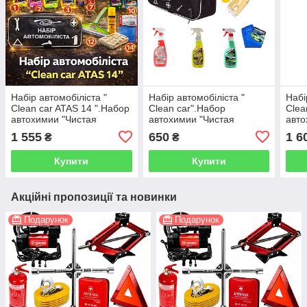
Набір автомобіліста "
Набір автомобіліста "
Набі
Clean car ATAS 14 ".Набор
Clean car".Набор
Clea
автохимии "Чистая
автохимии "Чистая
авто
машына"
машына"
маш
1 555
650
1 6
₴
₴
Купити
Купити
Акційні пропозиції та новинки
Подарунок
Подарунок