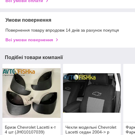
Всі умови оплати
Умови повернення
Повернення товару впродовж 14 днів за рахунок покупця
Всі умови повернення
Подібні товари компанії
Бризк Chevrolet Lacetti к-т
Чехли модельні Chevrolet
Фарк
4 шт (JH010107039)
Lacetti седан 2004-> р
Фарк