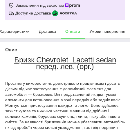
Замовлення під захистом
Доступна доставка
Характеристики
Доставка
Оплата
Умови повернення
Опис
Бризк Chevrolet Lacetti sedan
перед. лев. (орг.)
Простим у використанні; довготривало працівникам і досить
дієвим під час застосування є допоміжний елемент для
автомобіля — бризковик. Він представлений як два гумові
елементи для встановлення в зоні передніх або задніх коліс.
Монтується пристосування швидко та легко. Воно здійснює
захист кузова та нижньої частини машини від дрібних і
великих каменів; брудових скупчень; глини; піску або іншого
сміття. За наявності бризковиків можна убезпечити автомобіль
як від пробоїн через сильні ушкодження; так і від подряпин