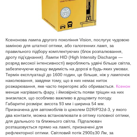
Ксенонова лампа другого покоління Vision, послугує чудовою
заміною для штатної оптики, або галогенних ламп, за
правильного підбору комплектуючих (блок розпалювання,
дроту під'єднання). Лампи HID (High Intensity Discharge —
розряд високої інтенсивності) виробляють удвічі більше світла,
забезпечуючи кращу видимість на дорозі в будь-яких умовах.
Термін експлуатації до 1600 годин, це більше, ніж у лампочок
наколювання, завдяки тому, що в них немає ниток
розжарювання, яке часто перегоряє або обривається.
Ксенон
менше нагрівають фару, і ймовірність появи тріщин на них
знизилася, що особливо важливо в дощовиту погоду.
Габаритні розміри: висота 93 мм і ширина 54 мм.
Призначена для автомобілів із цоколем D2R/P32d-3, у якого
два контакти, можна встановлювати в оптику головної оптики,
для дальнього та ближнього світла. Підпалювач
розташовується прямо на лампі, призначені для
рефлекторної оптики. Світловий потік 2900±30 Лм, за