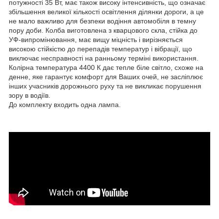
потужності 35 Вт, має також високу інтенсивність, що означає
збільшення великої кількості освітлення ділянки дороги, а це
не мало важливо для безпеки водіння автомобіля в темну
пору доби. Колба виготовлена з кварцового скла, стійка до
УФ-випромінювання, має вищу міцність і вирізняється
високою стійкістю до перепадів температур і вібрації, що
виключає несправності на ранньому терміні використання.
Колірна температура 4400 К дає тепле біле світло, схоже на
денне, яке гарантує комфорт для Ваших очей, не засліплює
інших учасників дорожнього руху та не викликає порушення
зору в водіїв.
До комплекту входить одна лампа.