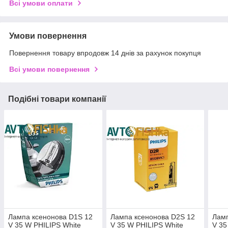
Всі умови оплати
Умови повернення
Повернення товару впродовж 14 днів за рахунок покупця
Всі умови повернення
Подібні товари компанії
Лампа ксенонова D1S 12
Лампа ксенонова D2S 12
Ламп
V 35 W PHILIPS White
V 35 W PHILIPS White
V 3