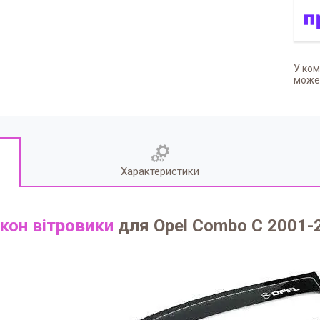
У ком
может
Характеристики
кон вітровики
для Opel Combo C 2001-