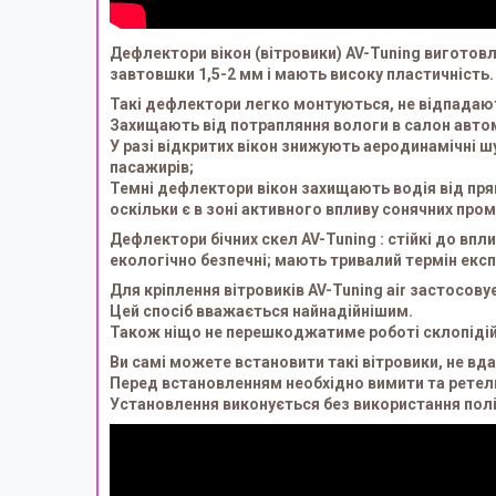
Дефлектори вікон (вітровики) AV-Tuning виготовл
завтовшки 1,5-2 мм і мають високу пластичність.
Такі дефлектори легко монтуються, не відпадают
Захищають від потрапляння вологи в салон автомо
У разі відкритих вікон знижують аеродинамічні 
пасажирів;
Темні дефлектори вікон захищають водія від пря
оскільки є в зоні активного впливу сонячних пром
Дефлектори бічних скел AV-Tuning : стійкі до впл
екологічно безпечні; мають тривалий термін експ
Для кріплення вітровиків AV-Tuning air застосов
Цей спосіб вважається найнадійнішим.
Також ніщо не перешкоджатиме роботі склопідійма
Ви самі можете встановити такі вітровики, не в
Перед встановленням необхідно вимити та ретел
Установлення виконується без використання полі