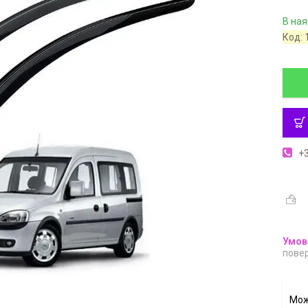
В ная
Код:
+3
повер