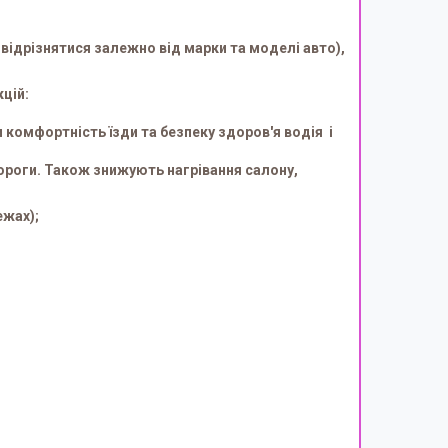
відрізнятися залежно від марки та моделі авто),
цій:
комфортність їзди та безпеку здоров'я водія і
ороги. Також знижують нагрівання салону,
ежах);