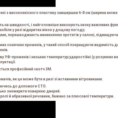
ені з високоякісного пластику завширшки 6-8 см (ширина може 
ь на швидкості, і найголовніше виконують низку важливих функ
біля у разі відкритих вікон у дощову погоду;
шуми, перешкоджають виникненню протягів у салоні, підвищуючи 
мих сонячних променів, у такий спосіб покращуючи видимість д
енів.
иву УФ-променів і низьких температур;ударостійкі (у розумних м
луатації.
ується професійний скотч 3М.
чів, як це може бути в разі зі вставними вітровиками.
даючись до допомоги СТО.
ьно знежирити поверхню дверей.
ролі й абразивної речовини, бажано за плюсової температури.