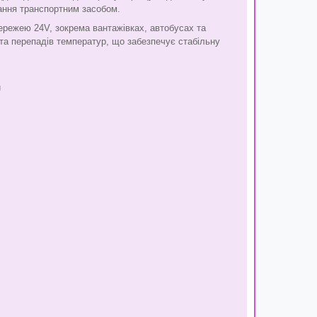
ання транспортним засобом.
ережею 24V, зокрема вантажівках, автобусах та
ій та перепадів температур, що забезпечує стабільну
и