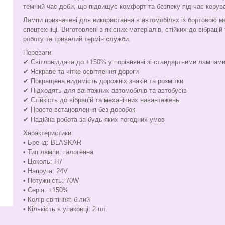
темний час доби, що підвищує комфорт та безпеку під час керув
Лампи призначені для використання в автомобілях із бортовою м
спецтехніці. Виготовлені з якісних матеріалів, стійких до вібрац
роботу та тривалий термін служби.
Переваги:
✔ Світловіддача до +150% у порівнянні зі стандартними лампам
✔ Яскраве та чітке освітлення дороги
✔ Покращена видимість дорожніх знаків та розмітки
✔ Підходять для вантажних автомобілів та автобусів
✔ Стійкість до вібрацій та механічних навантажень
✔ Просте встановлення без доробок
✔ Надійна робота за будь-яких погодних умов
Характеристики:
• Бренд: BLASKAR
• Тип лампи: галогенна
• Цоколь: H7
• Напруга: 24V
• Потужність: 70W
• Серія: +150%
• Колір світіння: білий
• Кількість в упаковці: 2 шт.