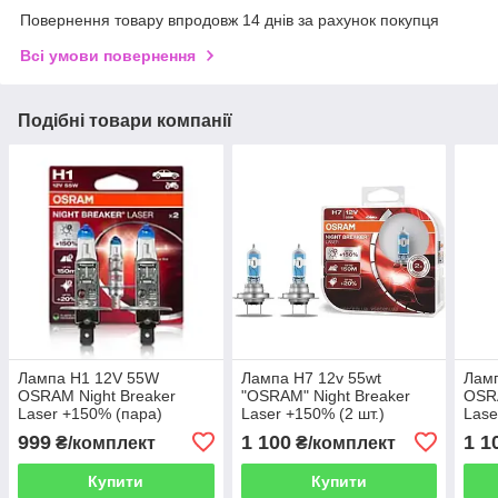
Повернення товару впродовж 14 днів за рахунок покупця
Всі умови повернення
Подібні товари компанії
Лампа H1 12V 55W
Лампа Н7 12v 55wt
Ламп
OSRAM Night Breaker
"OSRAM" Night Breaker
OSRA
Laser +150% (пара)
Laser +150% (2 шт.)
Lase
999
1 100
1 1
₴/комплект
₴/комплект
Купити
Купити