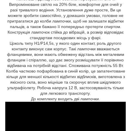
Випромінюване світло на 20% біле, комфортне для очей у
разі тривалого водіння. Установлення дуже просте, Ви це
можете зробити самостійно, у домашніх умовах, головне не
притрагатися до колби лампочки, щоб не залишати відбитки
пальців, а також бажано її попередньо протерти спиртом.
Конструкція лампочок стійка до вібрацій, а розмір відповідає
стандартам посадкових місць у фарі.
Цоколь типу Н1/P14,5s, у якого один контакт, роль другого
контакту виконує сам корпус. Такі лампочки вважаються
фланцевими, вони мають обмежену відстань між металевим
фланцем і спіраллю, що дає змогу розміщувати її порівняно
відбивача на потрібній відстані. Споживана потужність 55 Вт.
Колба частково пофарбована в синій колір, це запатентоване
кільце для меншої кількості відбитих відблисків, виготовлена з
якісного скла, воно міцніше та скорочує вплив шкідливого
ультрафіолету. Робоча напруга 12 В, застосовуваність тільки
для легкового транспорту.
До комплекту входить дві лампочки.