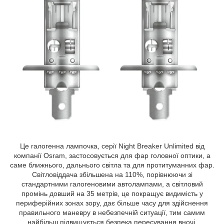
Це галогенна лампочка, серії Night Breaker Unlimited від
компанії Osram, застосовується для фар головної оптики, а
саме ближнього, дальнього світла та для протитуманних фар.
Світловіддача збільшена на 110%, порівнюючи зі
стандартними галогеновими автолампами, а світловий
промінь довший на 35 метрів, це покращує видимість у
периферійних зонах зору, дає більше часу для здійснення
правильного маневру в небезпечній ситуації, тим самим
найбільш підвищується безпека пересування вночі.