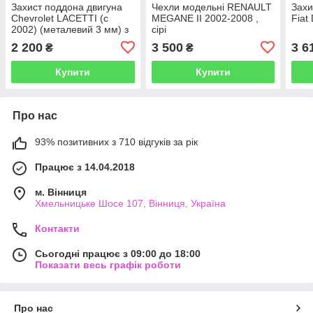
Захист поддона двигуна
Чехли модельні RENAULT
Захи
Chevrolet LACETTI (с
MEGANE II 2002-2008 ,
Fiat
2002) (металевий 3 мм) з
сірі
кріпленням
2 200
3 500
3 6
₴
₴
Купити
Купити
Про нас
93% позитивних з 710 відгуків за рік
Працює з 14.04.2018
м. Вінниця
Хмельницьке Шосе 107, Вінниця, Україна
Контакти
Сьогодні працює з 09:00 до 18:00
Показати весь графік роботи
Про нас