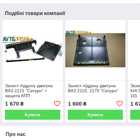
Подібні товари компанії
Захист піддону двигуна
Захист піддону двигуна
Захи
ВАЗ 2121 "Сатурн" +
ВАЗ 2110, 2170 "Сатурн"
KIA 
защита КПП
10)
1 670
1 600
1 6
₴
₴
Купити
Купити
Про нас