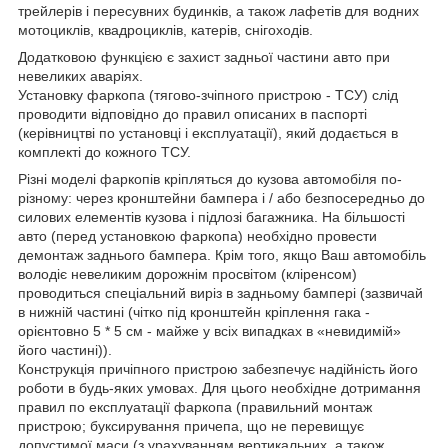
трейлерів і пересувних будинків, а також лафетів для водних
мотоциклів, квадроциклів, катерів, снігоходів.
Додатковою функцією є захист задньої частини авто при
невеликих аваріях.
Установку фаркопа (тягово-зчіпного пристрою - ТСУ) слід
проводити відповідно до правил описаних в паспорті
(керівництві по установці і експлуатації), який додається в
комплекті до кожного ТСУ.
Різні моделі фаркопів кріпляться до кузова автомобіля по-
різному: через кронштейни бампера і / або безпосередньо до
силових елементів кузова і підлозі багажника. На більшості
авто (перед установкою фаркопа) необхідно провести
демонтаж заднього бампера. Крім того, якщо Ваш автомобіль
володіє невеликим дорожнім просвітом (кліренсом)
проводиться спеціальний виріз в задньому бампері (зазвичай
в нижній частині (чітко під кронштейн кріплення гака -
орієнтовно 5 * 5 см - майже у всіх випадках в «невидимій»
його частині)).
Конструкція причіпного пристрою забезпечує надійність його
роботи в будь-яких умовах. Для цього необхідне дотримання
правил по експлуатації фаркопа (правильний монтаж
пристрою; буксирування причепа, що не перевищує
допустимої маси (з урахуванням вертикальних, а також