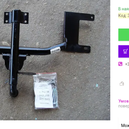
В ная
Код:
+3
повер