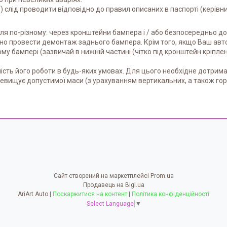
слід проводити відповідно до правил описаних в паспорті (керівниц
іля по-різному: через кронштейни бампера і / або безпосередньо до 
дно провести демонтаж заднього бампера. Крім того, якщо Ваш ав
у бампері (зазвичай в нижній частині (чітко під кронштейн кріпленн
ість його роботи в будь-яких умовах. Для цього необхідне дотрим
евищує допустимої маси (з урахуванням вертикальних, а також го
Сайт створений на маркетплейсі
Prom.ua
Продавець на Bigl.ua
AriArt Auto |
Поскаржитися на контент
|
Політика конфіденційності
Select Language
▼