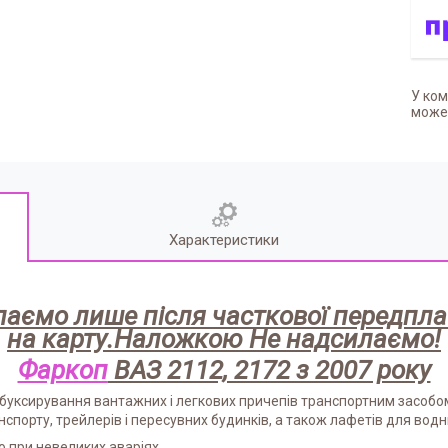
У ком
может
Характеристики
аємо лише після часткової передплат
на карту.Наложкою Не надсилаємо!
Фаркоп
ВАЗ 2112, 2172 з 2007 року
я буксирування вантажних і легкових причепів транспортним засобо
порту, трейлерів і пересувних будинків, а також лафетів для водних
 при невеликих аваріях.