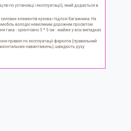
тві по установці і експлуатації), який додається в
силових елементів кузова і підлозі багажника. На
томобіль володіє невеликим дорожнім просвітом
я гака - орієнтовно 5 * 5 см - майже у всіх випадках
ання правил по експлуатації фаркопа (правильний
ризонтальних навантажень); швидкість руху