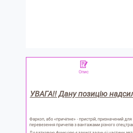
Опис
УВАГА!! Дану позицію надсил
Фаркоп, або «причіпне» - пристрій, призначений дл
перевезення причепів з вантажами різного спецтранс
Додатковою функцією є захист задньої частини авто