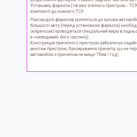
Установку фаркопа (тягово-зчіпного пристрою - ТСУ) 
комплекті до кожного ТСУ.
Різні моделі фаркопів кріпляться до кузова автомоб
більшості авто (перед установкою фаркопа) необхі
(кліренсом) проводиться спеціальний виріз в задньом
в «невидимій» його частині)).
Конструкція причіпного пристрою забезпечує надійн
монтаж пристрою; буксирування причепа, що не пер
автомобіля з причепом не вище 70км / год).