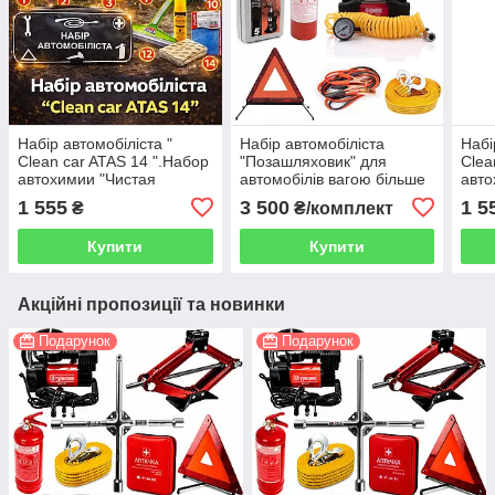
Набір автомобіліста "
Набір автомобіліста
Набі
Clean car ATAS 14 ".Набор
"Позашляховик" для
Clea
автохимии "Чистая
автомобілів вагою більше
авто
машына"
2.5 тон. З домкратом і
маш
1 555
3 500
1 5
₴
₴/комплект
компресором.
Купити
Купити
Акційні пропозиції та новинки
Подарунок
Подарунок