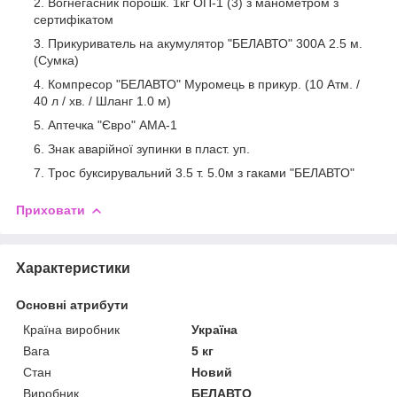
Вогнегасник порошк. 1кг ОП-1 (3) з манометром з
сертифікатом
Прикуриватель на акумулятор "БЕЛАВТО" 300А 2.5 м.
(Сумка)
Компресор "БЕЛАВТО" Муромець в прикур. (10 Атм. /
40 л / хв. / Шланг 1.0 м)
Аптечка "Євро" АМА-1
Знак аварійної зупинки в пласт. уп.
Трос буксирувальний 3.5 т. 5.0м з гаками "БЕЛАВТО"
Приховати
Характеристики
Основні атрибути
Країна виробник
Україна
Вага
5 кг
Стан
Новий
Виробник
БЕЛАВТО