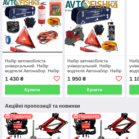
Набір автомобіліста
Набір автомобіліста
Набі
універсальний. Набір
універсальний. Набір
унів
водітеля.Автонабор. Набір
водітеля.Автонабор. Набір
воді
тих допомоги
тих допомоги
тих 
1 430
1 950
1 1
₴
₴
Купити
Купити
Акційні пропозиції та новинки
Подарунок
Подарунок