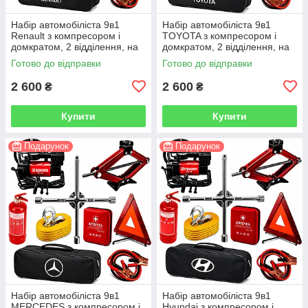
Набір автомобіліста 9в1
Набір автомобіліста 9в1
Renault з компресором і
TOYOTA з компресором і
домкратом, 2 відділення, на
домкратом, 2 відділення, на
липучках, чорний
липучках, чорний
Готово до відправки
Готово до відправки
2 600
2 600
₴
₴
Купити
Купити
Подарунок
Подарунок
Набір автомобіліста 9в1
Набір автомобіліста 9в1
MERCEDES з компресором і
Hyundai з компресором і