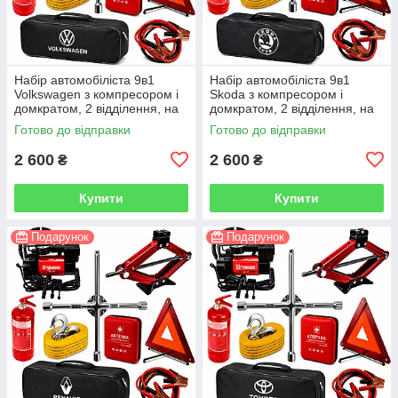
Набір автомобіліста 9в1
Набір автомобіліста 9в1
Volkswagen з компресором і
Skoda з компресором і
домкратом, 2 відділення, на
домкратом, 2 відділення, на
липучках, чорний
липучках, чорний
Готово до відправки
Готово до відправки
2 600
2 600
₴
₴
Купити
Купити
Подарунок
Подарунок