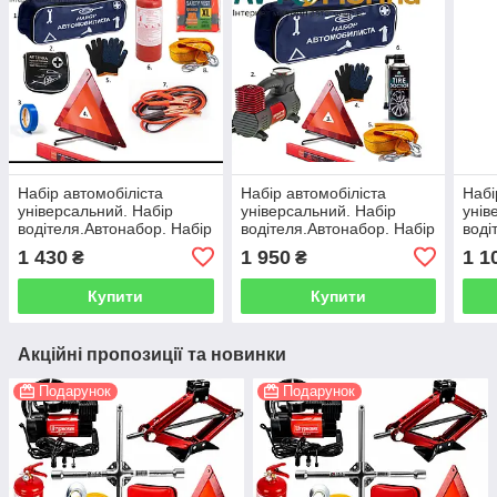
Набір автомобіліста
Набір автомобіліста
Набі
універсальний. Набір
універсальний. Набір
унів
водітеля.Автонабор. Набір
водітеля.Автонабор. Набір
воді
тих допомоги
тих допомоги
тих 
1 430
1 950
1 1
₴
₴
Купити
Купити
Акційні пропозиції та новинки
Подарунок
Подарунок