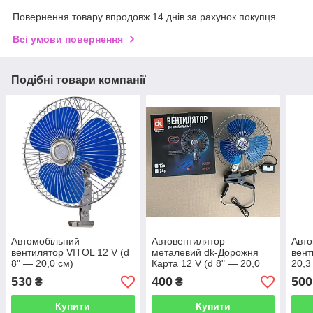
Повернення товару впродовж 14 днів за рахунок покупця
Всі умови повернення
Подібні товари компанії
Автомобільний
Автовентилятор
Авто
вентилятор VITOL 12 V (d
металевий dk-Дорожня
вент
8" — 20,0 см)
Карта 12 V (d 8" — 20,0
20,3
см)
530
400
500
₴
₴
Купити
Купити