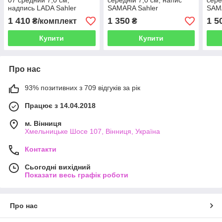
07 средний 7,0 см,
середній 7,0 см, напис
сере
надпись LADA Sahler
SAMARA Sahler
SAM
1 410
1 350
1 5
₴/комплект
₴
Купити
Купити
Про нас
93% позитивних з 709 відгуків за рік
Працює з 14.04.2018
м. Вінниця
Хмельницьке Шосе 107, Вінниця, Україна
Контакти
Сьогодні вихідний
Показати весь графік роботи
Про нас