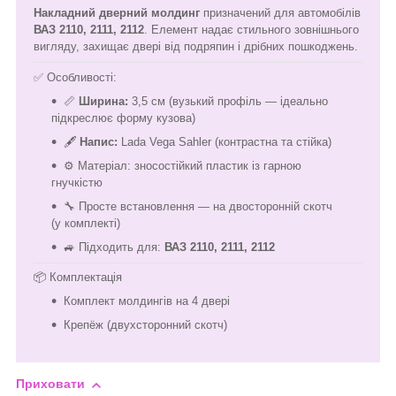
Накладний дверний молдинг
призначений для автомобілів
ВАЗ 2110, 2111, 2112
. Елемент надає стильного зовнішнього
вигляду, захищає двері від подряпин і дрібних пошкоджень.
✅ Особливості:
📏
Ширина:
3,5 см (вузький профіль — ідеально
підкреслює форму кузова)
🖋️
Напис:
Lada Vega Sahler (контрастна та стійка)
⚙️ Матеріал: зносостійкий пластик із гарною
гнучкістю
🔧 Просте встановлення — на двосторонній скотч
(у комплекті)
🚙 Підходить для:
ВАЗ 2110, 2111, 2112
📦 Комплектація
Комплект молдингів на 4 двері
Крепёж (двухсторонний скотч)
Приховати