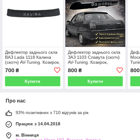
Дефлектор заднього скла
Дефлектор заднього скла
Дефл
ВАЗ Lada 1118 Калина
ЗАЗ 1103 Славута (скотч)
Моск
(скотч) AV-Tuning. Козирок,
AV-Tuning. Козирок,
Tuni
ветровики, заднього скла
ветровики, заднього скла.
ветр
700
800
800
₴
₴
Купити
Купити
Про нас
93% позитивних з 710 відгуків за рік
Працює з 14.04.2018
м. Вінниця
Хмельницьке Шосе 107, Вінниця, Україна