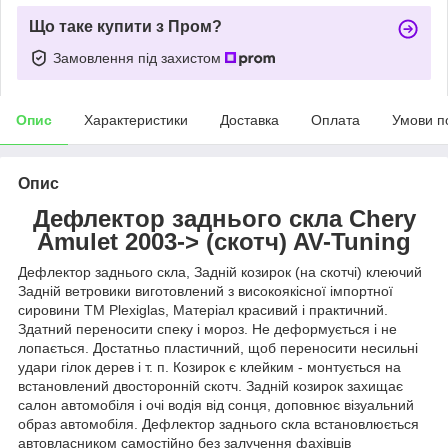
Що таке купити з Пром?
Замовлення під захистом
Опис
Характеристики
Доставка
Оплата
Умови п
Опис
Дефлектор заднього скла
Chery
Amulet 2003-> (скотч) AV-Tuning
Дефлектор заднього скла, Задній козирок (на скотчі) клеючий
Задній ветровики виготовлений з високоякісної імпортної
сировини ТМ Plexiglas, Матеріал красивий і практичний.
Здатний переносити спеку і мороз. Не деформується і не
лопається. Достатньо пластичний, щоб переносити несильні
удари гілок дерев і т. п. Козирок є клейким - монтується на
встановлений двосторонній скотч. Задній козирок захищає
салон автомобіля і очі водія від сонця, доповнює візуальний
образ автомобіля. Дефлектор заднього скла встановлюється
автовласником самостійно без залучення фахівців