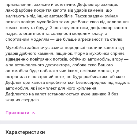
призначення: захисне й естетичне. Дефлектор захищає
лакофарбове покриття капота від ударів каменів, що
вилітають з-під інших автомобілів. Також завдяки змінам
потоків повітря мухобойка захищає Ваше скло від налипання
комах, пилу та бруду. З погляду естетики, дефлектор капота
надає елегантності та солідності моделям класу, а
спортивним моделям — ще більше агресивності та стилю.
Мухобійка забезпечує захист передньої частини капота від
ударів дрібного каміння, піщинок. Форма мухобійки сприяє
відведенню повітряних потоків, обтічних автомобіль, вгору —
а за встановленого дефлектора, лобове скло Вашого
автомобіля буде набагато чистішим, оскільки мошка, що
потрапила в повітряний потік, не буде розбиватися об скло.
Дефлектори капота виробляються безпосередньо під модель
автомобіля, як і комплект для його кріплення.
Дефлектор на капот встановлюється дуже швидко й без
жодних свердлів.
Приховати
Характеристики