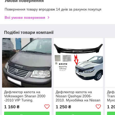
Умови повернення
Повернення товару впродовж 14 днів за рахунок покупця
Всі умови повернення
Подібні товари компанії
Дефлектор капота на
Дефлектор капота на
Дефл
Volkswagen Sharan 2000
Nissan Qashqai 2006-
Tran
-2010 VIP Tuning.
2010. Мухобійка на Nissan
Мухо
Мухобійка на Volkswagen
Qashqai
Tour
1 160
1 250
1 2
₴
₴
Sharan
201