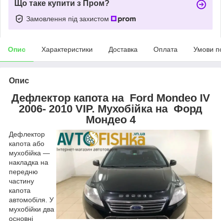
Що таке купити з Пром?
Замовлення під захистом
Опис
Характеристики
Доставка
Оплата
Умови п
Опис
Дефлектор капота на Ford Mondeo IV
2006- 2010 VIP. Мухобійка на Форд
Мондео 4
Дефлектор
капота або
мухобійка —
накладка на
передню
частину
капота
автомобіля. У
мухобійки два
основні