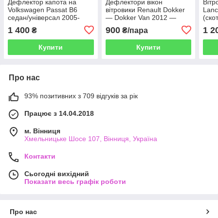
Дефлектор капота на
Дефлектори вікон
Вітр
Volkswagen Passat В6
вітровики Renault Dokker
Lanc
седан/універсал 2005-
— Dokker Van 2012 —
(ско
2010 AV-Tuning
2016 Скотч 3M AV-Tuning
1 400
900
1 2
₴
₴/пара
Харків
Купити
Купити
Про нас
93% позитивних з 709 відгуків за рік
Працює з 14.04.2018
м. Вінниця
Хмельницьке Шосе 107, Вінниця, Україна
Контакти
Сьогодні вихідний
Показати весь графік роботи
Про нас