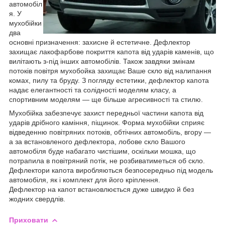
автомобіл
я. У
мухобійки
два
основні призначення: захисне й естетичне. Дефлектор
захищає лакофарбове покриття капота від ударів каменів, що
вилітають з-під інших автомобілів. Також завдяки змінам
потоків повітря мухобойка захищає Ваше скло від налипання
комах, пилу та бруду. З погляду естетики, дефлектор капота
надає елегантності та солідності моделям класу, а
спортивним моделям — ще більше агресивності та стилю.
Мухобійка забезпечує захист передньої частини капота від
ударів дрібного каміння, піщинок. Форма мухобійки сприяє
відведенню повітряних потоків, обтічних автомобіль, вгору —
а за встановленого дефлектора, лобове скло Вашого
автомобіля буде набагато чистішим, оскільки мошка, що
потрапила в повітряний потік, не розбиватиметься об скло.
Дефлектори капота виробляються безпосередньо під модель
автомобіля, як і комплект для його кріплення.
Дефлектор на капот встановлюється дуже швидко й без
жодних свердлів.
Приховати