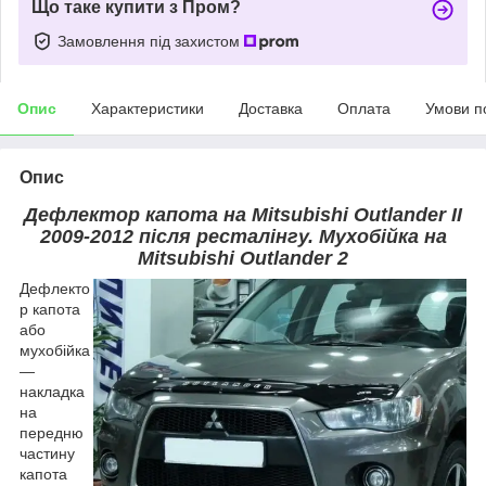
Що таке купити з Пром?
Замовлення під захистом
Опис
Характеристики
Доставка
Оплата
Умови п
Опис
Дефлектор капота на Mitsubishi Outlander II
2009-2012 після ресталінгу. Мухобійка на
Mitsubishi Outlander 2
Дефлекто
р капота
або
мухобійка
—
накладка
на
передню
частину
капота