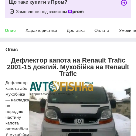
Що таке купити з Пром?
Замовлення під захистом
Опис
Характеристики
Доставка
Оплата
Умови п
Опис
Дефлектор капота на Renault Trafic
2001-15 довгий. Мухобійка на Renault
Trafic
Дефлектор
капота або
мухобійка
— накладка
на
передню
частину
капота
автомобіля.
У мухобійки