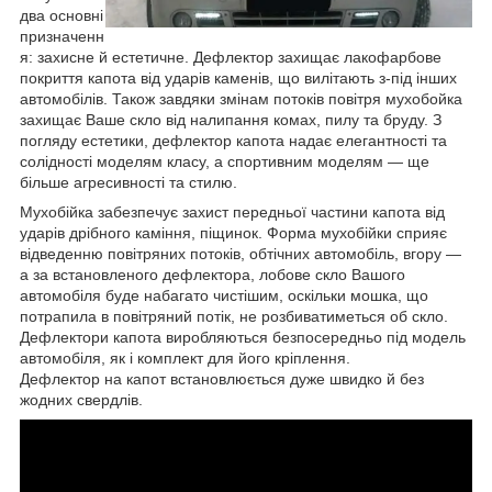
два основні
призначенн
я: захисне й естетичне. Дефлектор захищає лакофарбове
покриття капота від ударів каменів, що вилітають з-під інших
автомобілів. Також завдяки змінам потоків повітря мухобойка
захищає Ваше скло від налипання комах, пилу та бруду. З
погляду естетики, дефлектор капота надає елегантності та
солідності моделям класу, а спортивним моделям — ще
більше агресивності та стилю.
Мухобійка забезпечує захист передньої частини капота від
ударів дрібного каміння, піщинок. Форма мухобійки сприяє
відведенню повітряних потоків, обтічних автомобіль, вгору —
а за встановленого дефлектора, лобове скло Вашого
автомобіля буде набагато чистішим, оскільки мошка, що
потрапила в повітряний потік, не розбиватиметься об скло.
Дефлектори капота виробляються безпосередньо під модель
автомобіля, як і комплект для його кріплення.
Дефлектор на капот встановлюється дуже швидко й без
жодних свердлів.