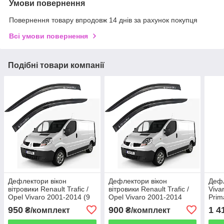
Умови повернення
Повернення товару впродовж 14 днів за рахунок покупця
Всі умови повернення
Подібні товари компанії
Дефлектори вікон
Дефлектори вікон
Дефл
вітровики Renault Trafic /
вітровики Renault Trafic /
Viva
Opel Vivaro 2001-2014 (9
Opel Vivaro 2001-2014
Prim
см) скотч 3M Voron Glass
(широкий — 11 см) скотч
2001
950
900
1 4
₴/комплект
₴/комплект
3M Voron Glass
608