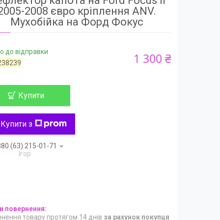
флектор капота на Ford Focus II
2005-2008 євро кріплення ANV.
Мухобійка на Форд Фокус
о до відправки
1 300 ₴
238239
Купити
Купити з
80 (63) 215-01-71
Ігор
нення товару протягом 14 днів
за рахунок покупця