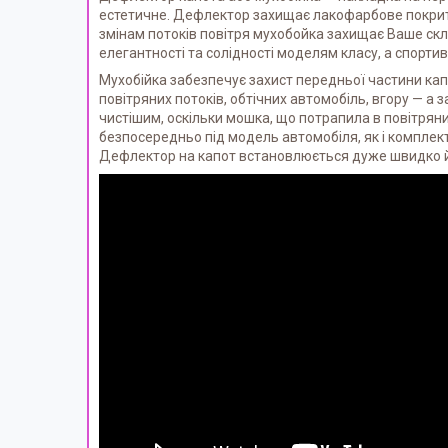
естетичне. Дефлектор захищає лакофарбове покриття
змінам потоків повітря мухобойка захищає Ваше скло
елегантності та солідності моделям класу, а спорт
Мухобійка забезпечує захист передньої частини кап
повітряних потоків, обтічних автомобіль, вгору — 
чистішим, оскільки мошка, що потрапила в повітрян
безпосередньо під модель автомобіля, як і комплект
Дефлектор на капот встановлюється дуже швидко й