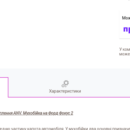
У ком
может
Характеристики
іплення ANV. Мухобійка на Форд Фокус 2
дню частину капота автомобіля. У мухобійки два основні призначе