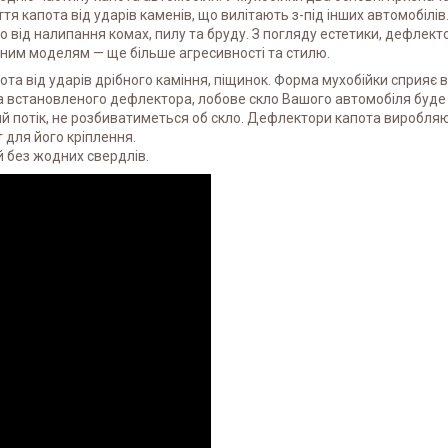
 капота від ударів каменів, що вилітають з-під інших автомобілів
 від налипання комах, пилу та бруду. З погляду естетики, дефлект
ивним моделям — ще більше агресивності та стилю.
ота від ударів дрібного каміння, піщинок. Форма мухобійки сприяє
а за встановленого дефлектора, лобове скло Вашого автомобіля буде
ий потік, не розбиватиметься об скло. Дефлектори капота виробля
 для його кріплення.
 без жодних свердлів.