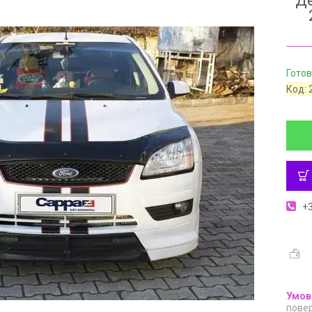
Де
Готов
Код:
+3
повер