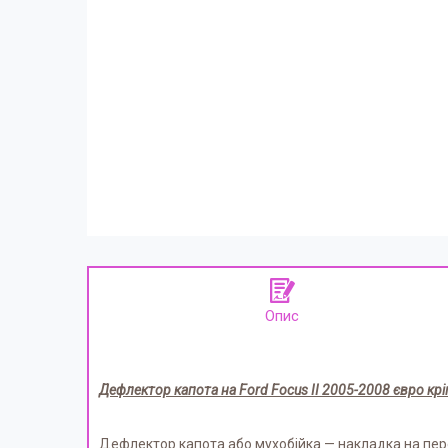
Опис
Дефлектор капота на Ford Focus II 2005-2008 євро кр
Дефлектор капота або мухобійка — накладка на пере