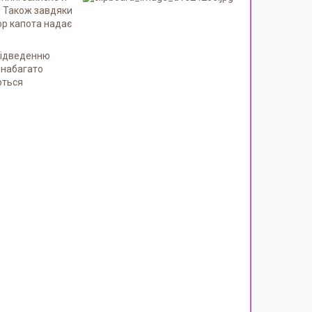
. Також завдяки
ор капота надає
 відведенню
 набагато
ються