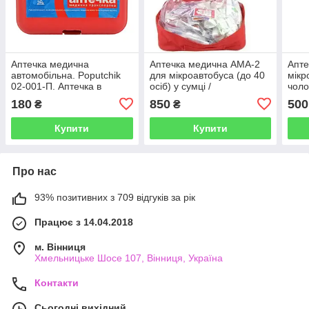
Аптечка медична
Аптечка медична АМА-2
Апте
автомобільна. Poputchik
для мікроавтобуса (до 40
мікр
02-001-П. Аптечка в
осіб) у сумці /
чоло
машину. Авто-аптечка
автомобільна аптечка
в ав
180
850
500
₴
₴
мікр
Купити
Купити
Про нас
93% позитивних з 709 відгуків за рік
Працює з 14.04.2018
м. Вінниця
Хмельницьке Шосе 107, Вінниця, Україна
Контакти
Сьогодні вихідний