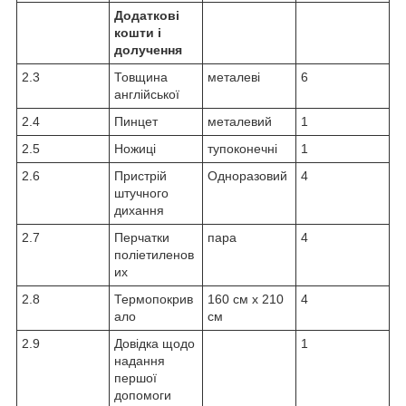
Додаткові
кошти і
долучення
2.3
Товщина
металеві
6
англійської
2.4
Пинцет
металевий
1
2.5
Ножиці
тупоконечні
1
2.6
Пристрій
Одноразовий
4
штучного
дихання
2.7
Перчатки
пара
4
поліетиленов
их
2.8
Термопокрив
160 см х 210
4
ало
см
2.9
Довідка щодо
1
надання
першої
допомоги