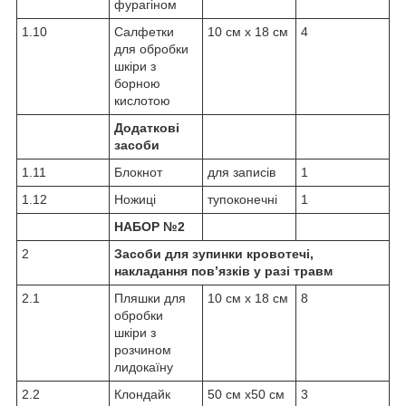
фурагіном
1.10
Салфетки
10 см х 18 см
4
для обробки
шкіри з
борною
кислотою
Додаткові
засоби
1.11
Блокнот
для записів
1
1.12
Ножиці
тупоконечні
1
НАБОР №2
2
Засоби для зупинки кровотечі,
накладання пов’язків у разі травм
2.1
Пляшки для
10 см х 18 см
8
обробки
шкіри з
розчином
лидокаїну
2.2
Клондайк
50 см х50 см
3