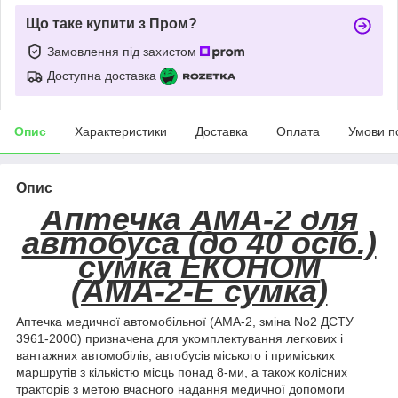
Що таке купити з Пром?
Замовлення під захистом
Доступна доставка
Опис
Характеристики
Доставка
Оплата
Умови п
Опис
Аптечка АМА-2 для
автобуса (до 40 осіб.)
сумка ЕКОНОМ
(АМА-2-Е сумка)
Аптечка медичної автомобільної (АМА-2, зміна No2 ДСТУ
3961-2000) призначена для укомплектування легкових і
вантажних автомобілів, автобусів міського і приміських
маршрутів з кількістю місць понад 8-ми, а також колісних
тракторів з метою вчасного надання медичної допомоги