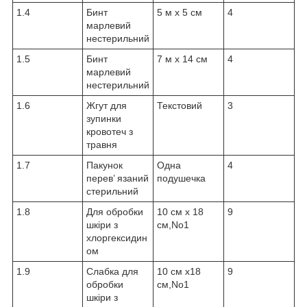
1.4
Бинт
5 м х 5 см
4
марлевий
нестерильний
1.5
Бинт
7 м х 14 см
4
марлевий
нестерильний
1.6
Жгут для
Текстовий
3
зупинки
кровотеч з
травня
1.7
Пакунок
Одна
4
перев’ язаний
подушечка
стерильний
1.8
Для обробки
10 см х 18
9
шкіри з
см,No1
хлоргексидин
ом
1.9
Слабка для
10 см х18
9
обробки
см,No1
шкіри з