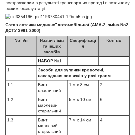
постраждалим в результаті транспортних пригод і в поточному
режимі експлуатації.
Сстав аптечки медичної автомобільної (АМА-2, зміна.No2
ДСТУ 3961-2000)
No п/п
Назви ліків
Специфікаці
Кол-во
та інших
я
засобів
НАБОР №1
1
Засоби для зупинки кровотечі,
накладання пов’язків у разі травм
1.1
Бинт
1 м х 8 см
2
еластичний
1.2
Бинт
5 м х 10 см
6
марлевий
стерильний
1.3
Бинт
7 м х 14 см
4
марлевий
стерильний