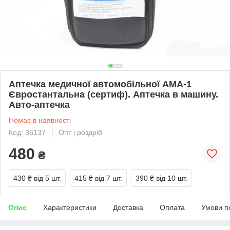
Аптечка медичної автомобільної АМА-1
Євростантальна (сертиф). Аптечка в машину.
Авто-аптечка
Немає в наявності
Код: 36137
Опт і роздріб
480
₴
430 ₴
від 5 шт.
415 ₴
від 7 шт.
390 ₴
від 10 шт.
Опис
Характеристики
Доставка
Оплата
Умови п