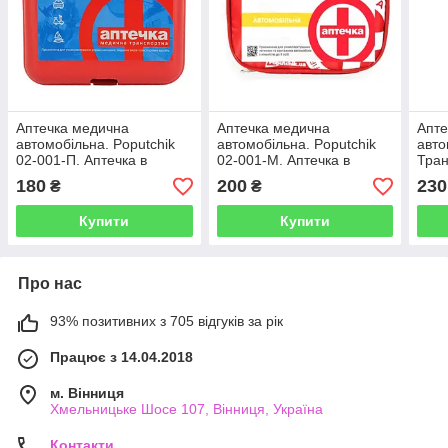
Аптечка медична
Аптечка медична
Апте
автомобільна. Poputchik
автомобільна. Poputchik
авто
02-001-П. Аптечка в
02-001-М. Аптечка в
Тран
машину. Авто-аптечка
машину. Авто-аптечка
П.Ап
180
200
230
₴
₴
апте
Купити
Купити
Про нас
93% позитивних з 705 відгуків за рік
Працює з 14.04.2018
м. Вінниця
Хмельницьке Шосе 107, Вінниця, Україна
Контакти