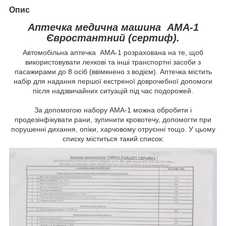
Опис
Аптечка медична машина АМА-1
Євростантний (сертиф).
Автомобільна аптечка АМА-1 розрахована на те, щоб
використовувати лехкові та інші транспортні засоби з
пасажирами до 8 осіб (ввімкнено з водієм). Аптечка містить
набір для надання першої екстреної доврочебної допомоги
після надзвичайних ситуацій під час подорожей.
За допомогою набору АМА-1 можна обробити і
продезінфікувати рани, зупинити кровотечу, допомогти при
порушенні дихання, опіки, харчовому отруєнні тощо. У цьому
списку міститься такий список: