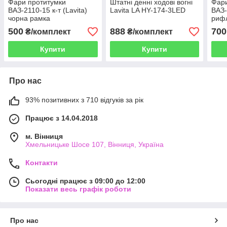
Фари протитумки
Штатні денні ходові вогні
Фари
ВАЗ-2110-15 к-т (Lavita)
Lavita LA HY-174-3LED
ВАЗ-
чорна рамка
рифл
рам
500
888
700
₴/комплект
₴/комплект
Купити
Купити
Про нас
93% позитивних з 710 відгуків за рік
Працює з 14.04.2018
м. Вінниця
Хмельницьке Шосе 107, Вінниця, Україна
Контакти
Сьогодні працює з 09:00 до 12:00
Показати весь графік роботи
Про нас