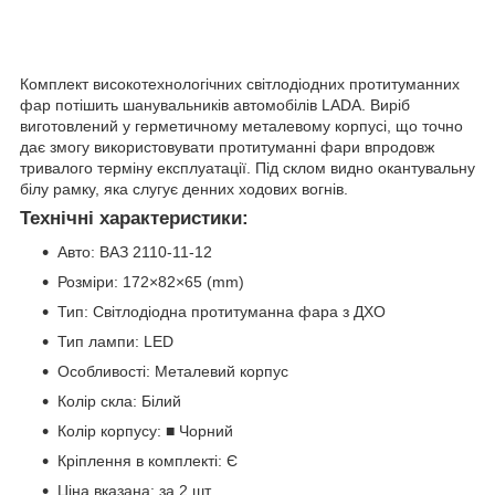
Комплект високотехнологічних світлодіодних протитуманних
фар потішить шанувальників автомобілів LADA. Виріб
виготовлений у герметичному металевому корпусі, що точно
дає змогу використовувати протитуманні фари впродовж
тривалого терміну експлуатації. Під склом видно окантувальну
білу рамку, яка слугує денних ходових вогнів.
Технічні характеристики:
Авто: ВАЗ 2110-11-12
Розміри: 172×82×65 (mm)
Тип: Світлодіодна протитуманна фара з ДХО
Тип лампи: LED
Особливості: Металевий корпус
Колір скла: Білий
Колір корпусу: ■ Чорний
Кріплення в комплекті: Є
Ціна вказана: за 2 шт.