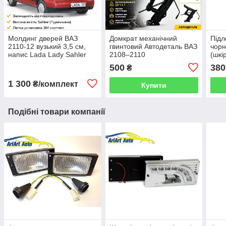
Молдинг дверей ВАЗ
Домкрат механічний
Підл
2110-12 вузький 3,5 см,
гвинтовий Автодеталь ВАЗ
чорн
напис Lada Lady Sahler
2108–2110
(шкі
500
380
₴
1 300
₴/комплект
Купити
Подібні товари компанії