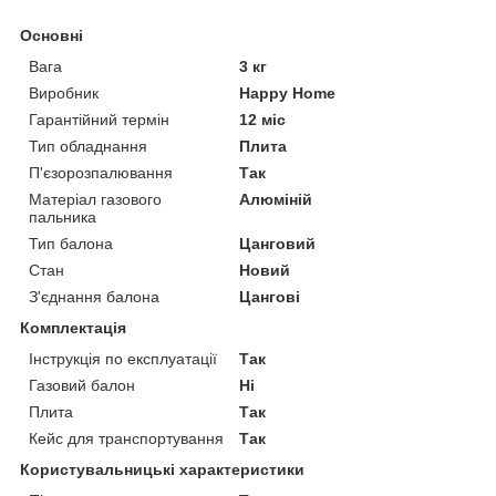
Основні
Вага
3 кг
Виробник
Happy Home
Гарантійний термін
12 міс
Тип обладнання
Плита
П'єзорозпалювання
Так
Матеріал газового
Алюміній
пальника
Тип балона
Цанговий
Стан
Новий
З'єднання балона
Цангові
Комплектація
Інструкція по експлуатації
Так
Газовий балон
Ні
Плита
Так
Кейс для транспортування
Так
Користувальницькі характеристики