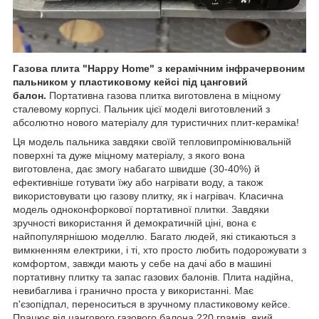
Газова плита "Happy Home" з керамічним інфрачервоним
пальником у пластиковому кейсі під цанговий
балон.
Портативна газова плитка виготовлена в міцному
сталевому корпусі. Пальник цієї моделі виготовлений з
абсолютно нового матеріалу для туристичних плит-кераміка!
Ця модель пальника завдяки своїй тепловипромінювальній
поверхні та дуже міцному матеріалу, з якого вона
виготовлена, дає змогу набагато швидше (30-40%) й
ефективніше готувати їжу або нагрівати воду, а також
використовувати цю газову плитку, як і нагрівач. Класична
модель одноконфоркової портативної плитки. Завдяки
зручності використання й демократичній ціні, вона є
найпопулярнішою моделлю. Багато людей, які стикаються з
вимкненням електрики, і ті, хто просто любить подорожувати з
комфортом, завжди мають у себе на дачі або в машині
портативну плитку та запас газових балонів. Плита надійна,
невибаглива і гранично проста у використанні. Має
п'єзопідпал, переноситься в зручному пластиковому кейсе.
Працює від цангового газового балона 220 грамів, який