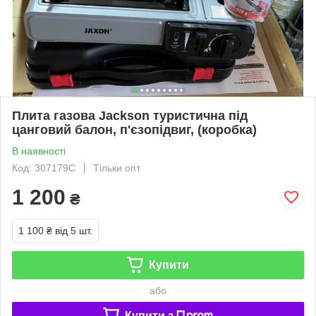
Плита газова Jackson туристична під
цанговий балон, п'єзопідвиг, (коробка)
В наявності
Код: 307179С
Тільки опт
1 200
₴
1 100 ₴
від 5 шт.
Купити
або
Купити з