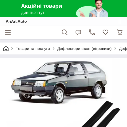
AriArt Auto
Товари та послуги
Дефлектори вікон (вітровики)
Дефл