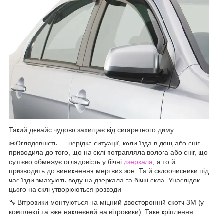
Такий девайс чудово захищає від сигаретного диму.
👀Оглядовність — нерідка ситуації, коли їзда в дощ або сніг
приводила до того, що на склі потрапляла волога або сніг, що
суттєво обмежує оглядовість у бічні
дзеркала
, а то й
призводить до виникнення мертвих зон. Та й склоочисники під
час їзди змахують воду на дзеркала та бічні скла. Унаслідок
цього на склі утворюються розводи
🔧 Вітровики монтуються на міцний двосторонній скотч 3М (у
комплекті та вже наклеєний на вітровики). Таке кріплення