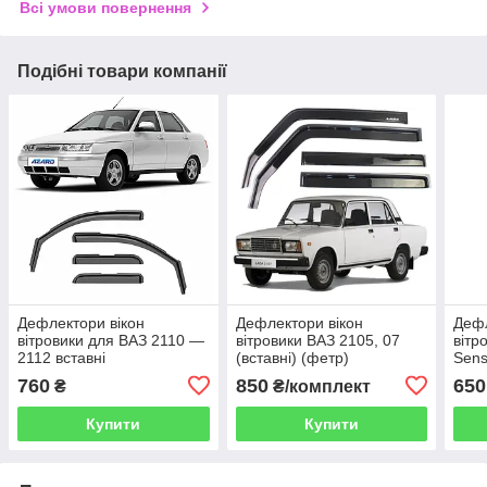
Всі умови повернення
Подібні товари компанії
Дефлектори вікон
Дефлектори вікон
Дефл
вітровики для ВАЗ 2110 —
вітровики ВАЗ 2105, 07
вітр
2112 вставні
(вставні) (фетр)
Sens
760
850
650
₴
₴/комплект
Купити
Купити