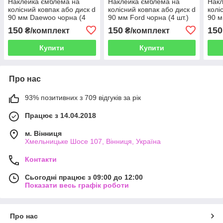
Наклейка ємблема на
Наклейка ємблема на
Накл
колісний ковпак або диск d
колісний ковпак або диск d
колі
90 мм Daewoo чорна (4
90 мм Ford чорна (4 шт.)
90 м
шт.)
шт.)
150
150
150
₴/комплект
₴/комплект
Купити
Купити
Про нас
93% позитивних з 709 відгуків за рік
Працює з 14.04.2018
м. Вінниця
Хмельницьке Шосе 107, Вінниця, Україна
Контакти
Сьогодні працює з 09:00 до 12:00
Показати весь графік роботи
Про нас