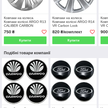
Ковпаки на колеса.
Ковпаки на колеса.
Ковп
Ковпаки колісні ARGO R13
Ковпаки колісні ARGO R14
Ковп
CALIBER CARBON
VR Carbon Look
VR C
750
820
900
₴
₴/комплект
Купити
Купити
Подібні товари компанії