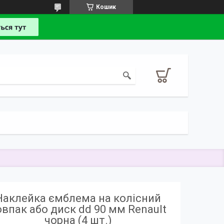
Кошик
Наклейка ємблема на колісний
овпак або диск dd 90 мм Renault
чорна (4 шт.)