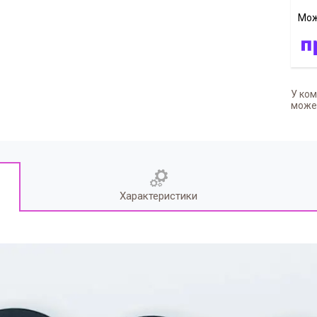
У ком
может
Характеристики