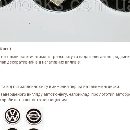
 шт.)
 не тільки естетичні якості транспорту та надає елегантної родзи
пак декоративний від негативних впливів:
;
та від потрапляння снігу в зимовий період на гальмівні диски.
ь завершеного вигляду автотюнінгу, наприклад, про логотип автоб
а зробить тюнінг авто повноцінним.