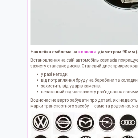
Наклейка емблема на
ковпаки
діаметром 90 мм (4
Встановлення на свій автомобіль ковпаків покращує
захисту сталевих дисків. Сталевий диск прикриє ков
у разі негоди;
від потрапляння бруду на барабани та колодки
захистить від ударів каменів;
незамінний під час захисту роз'єднання солями 
Водночас не варто забувати про деталі, які надают
марки транспортного засобу — саме та родзинка, як