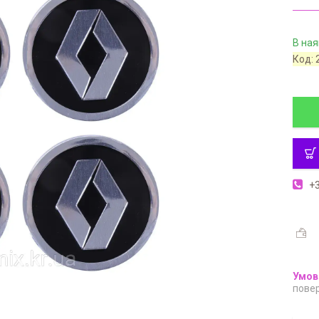
В ная
Код:
+3
повер