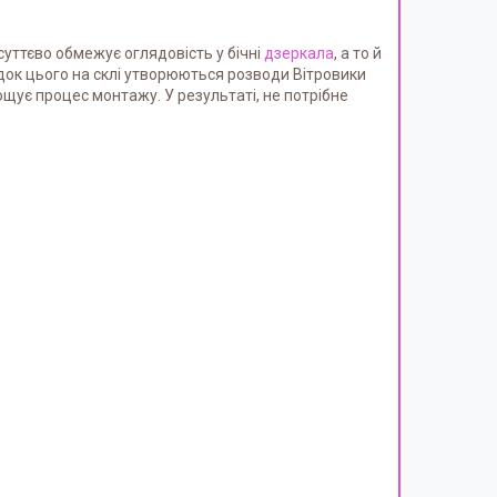
 суттєво обмежує оглядовість у бічні
дзеркала
, а то й
ідок цього на склі утворюються розводи Вітровики
ощує процес монтажу. У результаті, не потрібне