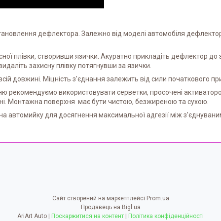
тановлення дефлектора. Залежно від моделі автомобіля дефлекто
хисної плівки, створивши язички. Акуратно прикладіть дефлектор до 
идаліть захисну плівку потягнувши за язички.
сій довжині. Міцність з'єднання залежить від сили початкового пр
ню рекомендуємо використовувати серветки, просочені активаторо
ні. Монтажна поверхня має бути чистою, безжиреною та сухою.
 автомийку для досягнення максимальної адгезії між з'єднувани
Сайт створений на маркетплейсі
Prom.ua
Продавець на Bigl.ua
AriArt Auto |
Поскаржитися на контент
|
Політика конфіденційності