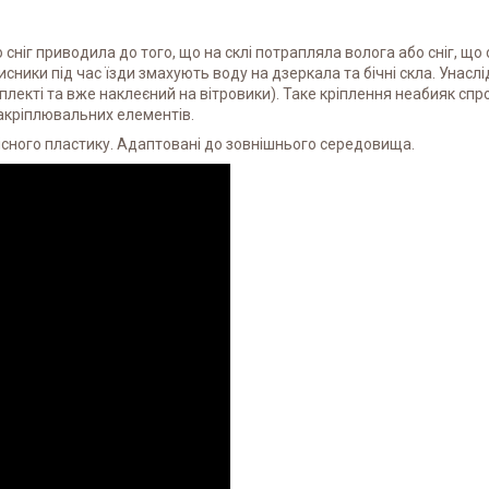
о сніг приводила до того, що на склі потрапляла волога або сніг, що
сники під час їзди змахують воду на дзеркала та бічні скла. Унасл
лекті та вже наклеєний на вітровики). Таке кріплення неабияк спр
акріплювальних елементів.
існого пластику. Адаптовані до зовнішнього середовища.