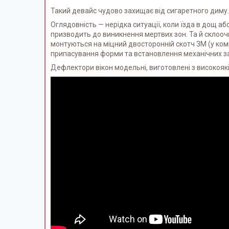
Такий девайс чудово захищає від сигаретного диму.
Оглядовність — нерідка ситуації, коли їзда в дощ аб
призводить до виникнення мертвих зон. Та й склоочи
монтуються на міцний двосторонній скотч 3М (у комп
припасування форми та встановлення механічних з
Дефлектори вікон модельні, виготовлені з високояк