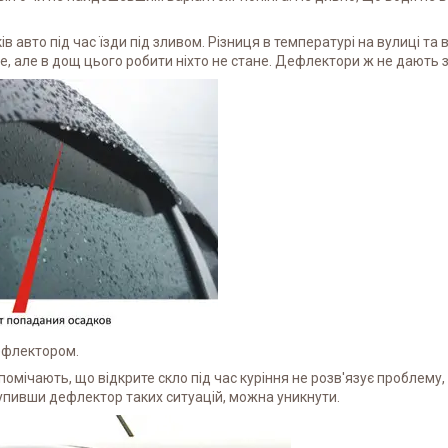
в авто під час їзди під зливом. Різниця в температурі на вулиці 
кне, але в дощ цього робити ніхто не стане. Дефлектори ж не дають
ефлектором.
помічають, що відкрите скло під час куріння не розв'язує проблему, 
 Купивши дефлектор таких ситуацій, можна уникнути.