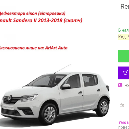
Re
В ная
Код:
+3
повер