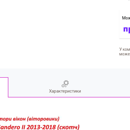
У ком
может
Характеристики