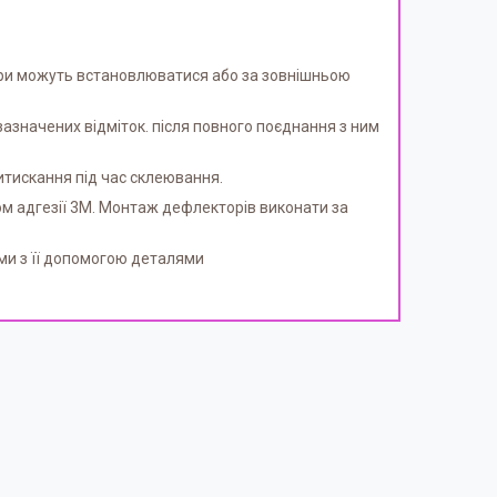
ри можуть встановлюватися або за зовнішньою
зазначених відміток. після повного поєднання з ним
итискання під час склеювання.
м адгезії 3M. Монтаж дефлекторів виконати за
ми з її допомогою деталями