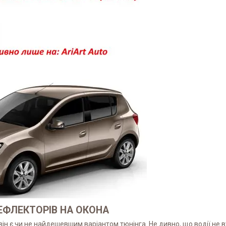
ФЛЕКТОРІВ НА ОКОНА
ін є чи не найдешевшим варіантом тюнінга. Не дивно, що водії не 