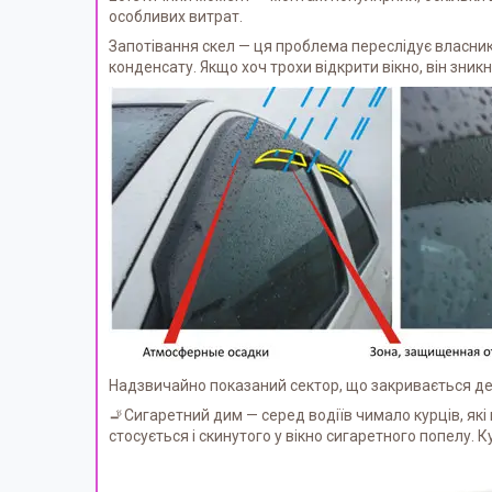
особливих витрат.
Запотівання скел — ця проблема переслідує власникі
конденсату. Якщо хоч трохи відкрити вікно, він зни
Надзвичайно показаний сектор, що закривається д
🚬Сигаретний дим — серед водіїв чимало курців, які 
стосується і скинутого у вікно сигаретного попелу.