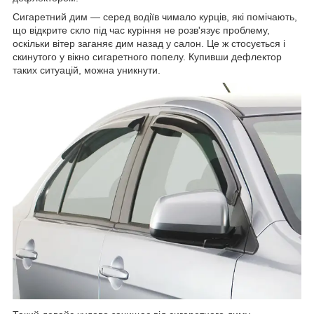
Сигаретний дим — серед водіїв чимало курців, які помічають,
що відкрите скло під час куріння не розв'язує проблему,
оскільки вітер заганяє дим назад у салон. Це ж стосується і
скинутого у вікно сигаретного попелу. Купивши дефлектор
таких ситуацій, можна уникнути.