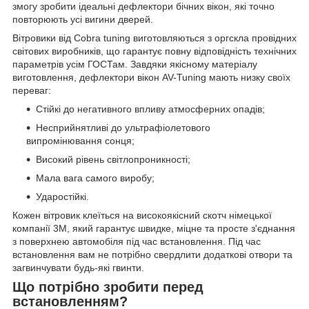
змогу зробити ідеальні дефлектори бічних вікон, які точно
повторюють усі вигини дверей.
Вітровики від Cobra tuning виготовляються з оргскла провідних
світових виробників, що гарантує повну відповідність технічних
параметрів усім ГОСТам. Завдяки якісному матеріалу
виготовлення, дефлектори вікон AV-Tuning мають низку своїх
переваг:
Стійкі до негативного впливу атмосферних опадів;
Несприйнятливі до ультрафіолетового
випромінювання сонця;
Високий рівень світлопроникності;
Мала вага самого виробу;
Ударостійкі.
Кожен вітровик клеїться на високоякісний скотч німецької
компанії 3М, який гарантує швидке, міцне та просте з'єднання
з поверхнею автомобіля під час встановлення. Під час
встановлення вам не потрібно свердлити додаткові отвори та
загвинчувати будь-які гвинти.
Що потрібно зробити перед
встановленням?