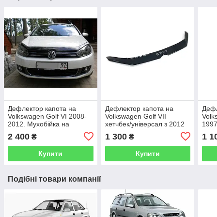
Дефлектор капота на
Дефлектор капота на
Дефл
Volkswagen Golf VI 2008-
Volkswagen Golf VII
Volk
2012. Мухобійка на
хетчбек/універсал з 2012
1997
Volkswagen Golf 6
-2020 євро кріплення
Volk
2 400
1 300
1 1
₴
₴
Купити
Купити
Подібні товари компанії