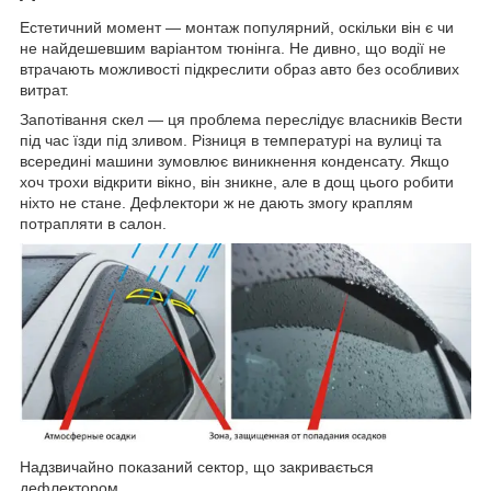
Естетичний момент — монтаж популярний, оскільки він є чи
не найдешевшим варіантом тюнінга. Не дивно, що водії не
втрачають можливості підкреслити образ авто без особливих
витрат.
Запотівання скел — ця проблема переслідує власників Вести
під час їзди під зливом. Різниця в температурі на вулиці та
всередині машини зумовлює виникнення конденсату. Якщо
хоч трохи відкрити вікно, він зникне, але в дощ цього робити
ніхто не стане. Дефлектори ж не дають змогу краплям
потрапляти в салон.
Надзвичайно показаний сектор, що закривається
дефлектором.