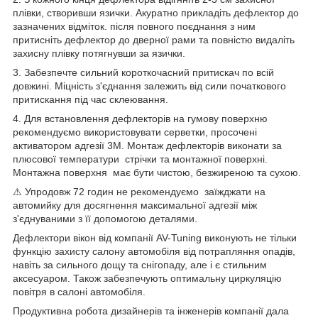
плівки, створивши язички. Акуратно прикладіть дефлектор до
зазначених відміток. після повного поєднання з ним
притисніть дефлектор до дверної рами та повністю видаліть
захисну плівку потягнувши за язички.
3. Забезпечте сильний короткочасний притискач по всій
довжині. Міцність з'єднання залежить від сили початкового
притискання під час склеювання.
4. Для встановлення дефлекторів на гумову поверхню
рекомендуємо використовувати серветки, просочені
активатором адгезії 3M. Монтаж дефлекторів виконати за
плюсової температури стрічки та монтажної поверхні.
Монтажна поверхня має бути чистою, безжиреною та сухою.
⚠ Упродовж 72 годин не рекомендуємо заїжджати на
автомийку для досягнення максимальної адгезії між
з'єднуваними з її допомогою деталями.
Дефлектори вікон від компанії AV-Tuning виконують не тільки
функцію захисту салону автомобіля від потрапляння опадів,
навіть за сильного дощу та снігопаду, але і є стильним
аксесуаром. Також забезпечують оптимальну циркуляцію
повітря в салоні автомобіля.
Продуктивна робота дизайнерів та інженерів компанії дала