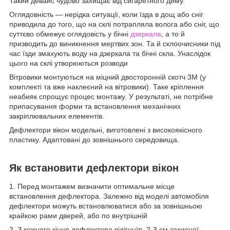
Такий девайс чудово захищає від сигаретного диму.
Оглядовність — нерідка ситуації, коли їзда в дощ або сніг
приводила до того, що на склі потрапляла волога або сніг, що
суттєво обмежує оглядовість у бічні
дзеркала
, а то й
призводить до виникнення мертвих зон. Та й склоочисники під
час їзди змахують воду на дзеркала та бічні скла. Унаслідок
цього на склі утворюються розводи
Вітровики монтуються на міцний двосторонній скотч 3М (у
комплекті та вже наклеєний на вітровики). Таке кріплення
неабияк спрощує процес монтажу. У результаті, не потрібне
припасування форми та встановлення механічних
закріплювальних елементів.
Дефлектори вікон модельні, виготовлені з високоякісного
пластику. Адаптовані до зовнішнього середовища.
Як встановити дефлектори вікон
1. Перед монтажем визначити оптимальне місце
встановлення дефлектора. Залежно від моделі автомобіля
дефлектори можуть встановлюватися або за зовнішньою
крайкою рами дверей, або по внутрішній
2. З кожного кінця дефлектора відігнніть 2-3 см захисної