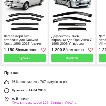
Дефлектори вікон
Дефлектори вікон
Дефл
вітровики для Daewoo
вітровики для Opel Astra G
вітр
Nexia 1996-2016 (скотч)
1998-2009 Універсал
VII 
HIC Тайвань
Скотч 3M HIC Тайвань
(ско
1 150
1 200
1 2
₴/комплект
₴/комплект
Купити
Купити
Про нас
93% позитивних з 707 відгуків за рік
Працює з 14.04.2018
м. Вінниця
Хмельницьке Шосе 107, Вінниця, Україна