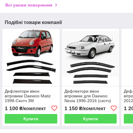
Всі умови повернення
Подібні товари компанії
Дефлектори вікон
Дефлектори вікон
Дефл
вітровики Daewoo Matiz
вітровики для Daewoo
вітр
1998-Скотч 3M
Nexia 1996-2016 (скотч)
2012
HIC Тайвань
1 100
1 150
1 2
₴/комплект
₴/комплект
Купити
Купити