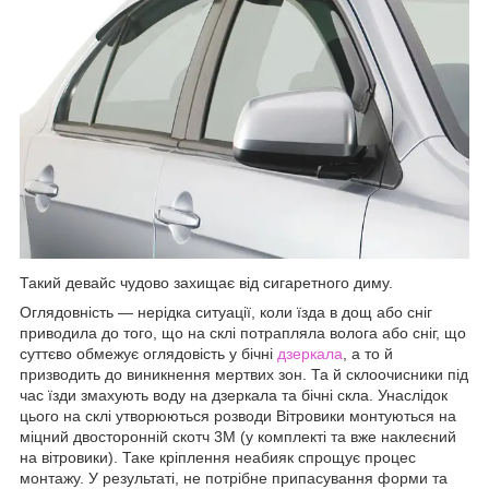
Такий девайс чудово захищає від сигаретного диму.
Оглядовність — нерідка ситуації, коли їзда в дощ або сніг
приводила до того, що на склі потрапляла волога або сніг, що
суттєво обмежує оглядовість у бічні
дзеркала
, а то й
призводить до виникнення мертвих зон. Та й склоочисники під
час їзди змахують воду на дзеркала та бічні скла. Унаслідок
цього на склі утворюються розводи Вітровики монтуються на
міцний двосторонній скотч 3М (у комплекті та вже наклеєний
на вітровики). Таке кріплення неабияк спрощує процес
монтажу. У результаті, не потрібне припасування форми та