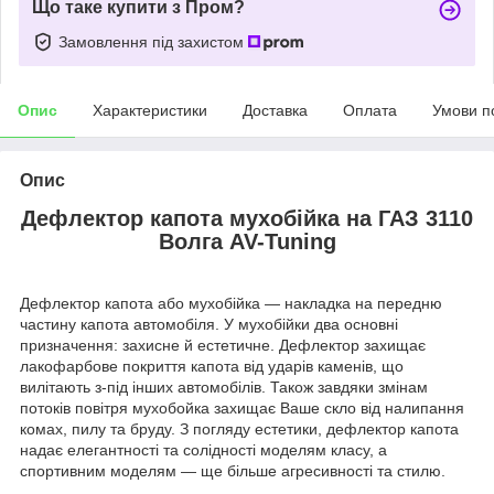
Що таке купити з Пром?
Замовлення під захистом
Опис
Характеристики
Доставка
Оплата
Умови п
Опис
Дефлектор капота мухобійка на ГАЗ 3110
Волга AV-Tuning
Дефлектор капота або мухобійка — накладка на передню
частину капота автомобіля. У мухобійки два основні
призначення: захисне й естетичне. Дефлектор захищає
лакофарбове покриття капота від ударів каменів, що
вилітають з-під інших автомобілів. Також завдяки змінам
потоків повітря мухобойка захищає Ваше скло від налипання
комах, пилу та бруду. З погляду естетики, дефлектор капота
надає елегантності та солідності моделям класу, а
спортивним моделям — ще більше агресивності та стилю.