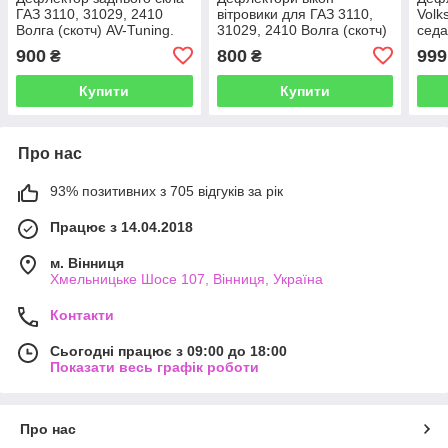
ГАЗ 3110, 31029, 2410
вітровики для ГАЗ 3110,
Volk
Волга (скотч) AV-Tuning.
31029, 2410 Волга (скотч)
седа
Козирок, ветровики,
AV-Tuning
1997
900
800
999
₴
₴
заднього скла
Купити
Купити
Про нас
93% позитивних з 705 відгуків за рік
Працює з 14.04.2018
м. Вінниця
Хмельницьке Шосе 107, Вінниця, Україна
Контакти
Сьогодні працює з 09:00 до 18:00
Показати весь графік роботи
Про нас