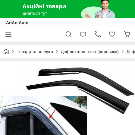
AriArt Auto
Товари та послуги
Дефлектори вікон (вітровики)
Дефл