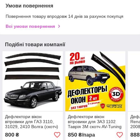
Умови повернення
Повернення товару впродовж 14 днів за рахунок покупця
Всі умови повернення
Подібні товари компанії
Дефлектори вікон
Дефлектори вікон
Дефл
вітровики для ГАЗ 3110,
вітровики для ЗАЗ 1102
Rena
31029, 2410 Волга (скотч)
Таврія 3М скотч AV-Tuning
2008
AV-Tuning
передні 2 шт.
вітр
800
850
888
₴
₴/пара
авто