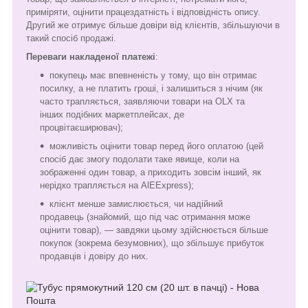
приміряти, оцінити працездатність і відповідність опису.
Другий же отримує більше довіри від клієнтів, збільшуючи в
такий спосіб продажі.
Переваги накладеної платежі
:
покупець має впевненість у тому, що він отримає
посилку, а не платить гроші, і залишиться з нічим (як
часто трапляється, заявляючи товари на OLX та
інших подібних маркетплейсах, де
процвітаєширювач);
можливість оцінити товар перед його оплатою (цей
спосіб дає змогу подолати таке явище, коли на
зображенні один товар, а приходить зовсім інший, як
нерідко трапляється на AlEExpress);
клієнт менше замислюється, чи надійний
продавець (знайомий, що під час отримання може
оцінити товар), — завдяки цьому здійснюється більше
покупок (зокрема безумовних), що збільшує прибуток
продавців і довіру до них.