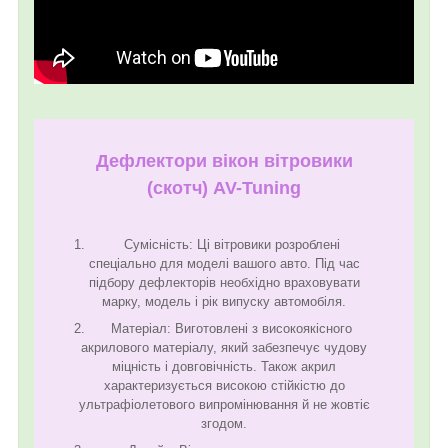
Дефлектори вікон вітровики
(скотч) AV-Tuning
Сумісність: Ці вітровики розроблені
спеціально для моделі вашого авто. Під час
підбору дефлекторів необхідно враховувати
марку, модель і рік випуску автомобіля.
Матеріал: Виготовлені з високоякісного
акрилового матеріалу, який забезпечує чудову
міцність і довговічність. Також акрил
характеризується високою стійкістю до
ультрафіолетового випромінювання й не жовтіє
згодом.