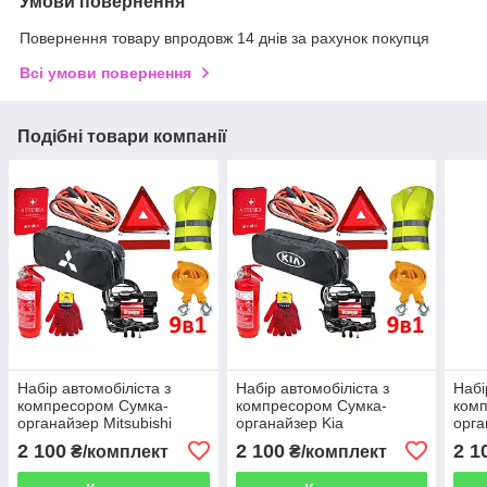
Умови повернення
Повернення товару впродовж 14 днів за рахунок покупця
Всі умови повернення
Подібні товари компанії
Набір автомобіліста з
Набір автомобіліста з
Набі
компресором Сумка-
компресором Сумка-
ком
органайзер Mitsubishi
органайзер Kia
орга
2 100
2 100
2 1
₴/комплект
₴/комплект