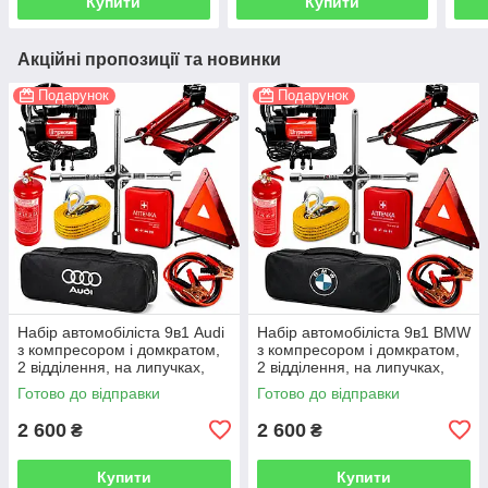
Купити
Купити
Акційні пропозиції та новинки
Подарунок
Подарунок
Набір автомобіліста 9в1 Audi
Набір автомобіліста 9в1 BMW
з компресором і домкратом,
з компресором і домкратом,
2 відділення, на липучках,
2 відділення, на липучках,
чорний
чорний
Готово до відправки
Готово до відправки
2 600
2 600
₴
₴
Купити
Купити