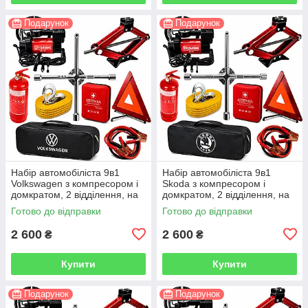
Подарунок
Подарунок
Набір автомобіліста 9в1
Набір автомобіліста 9в1
Volkswagen з компресором і
Skoda з компресором і
домкратом, 2 відділення, на
домкратом, 2 відділення, на
липучках, чорний
липучках, чорний
Готово до відправки
Готово до відправки
2 600
2 600
₴
₴
Купити
Купити
Подарунок
Подарунок