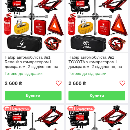
Набір автомобіліста 9в1
Набір автомобіліста 9в1
Renault з компресором і
TOYOTA з компресором і
домкратом, 2 відділення, на
домкратом, 2 відділення, на
липучках, чорний
липучках, чорний
Готово до відправки
Готово до відправки
2 600
2 600
₴
₴
Купити
Купити
Подарунок
Подарунок