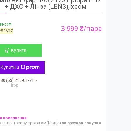
мплект фар ВАЗ 2170 Пріора LED
+ ДХО + Лінза (LENS), хром
вності
3 999 ₴/пара
259607
Купити
Купити з
80 (63) 215-01-71
Ігор
нення товару протягом 14 днів
за рахунок покупця