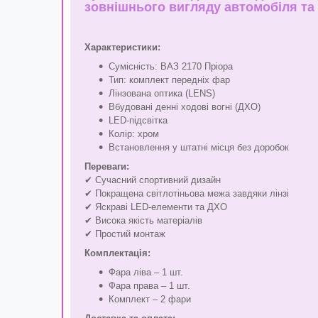
зовнішнього вигляду автомобіля та 
Характеристики:
Сумісність: ВАЗ 2170 Пріора
Тип: комплект передніх фар
Лінзована оптика (LENS)
Вбудовані денні ходові вогні (ДХО)
LED-підсвітка
Колір: хром
Встановлення у штатні місця без доробок
Переваги:
✔ Сучасний спортивний дизайн
✔ Покращена світлотіньова межа завдяки лінзі
✔ Яскраві LED-елементи та ДХО
✔ Висока якість матеріалів
✔ Простий монтаж
Комплектація:
Фара ліва – 1 шт.
Фара права – 1 шт.
Комплект – 2 фари