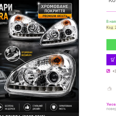
Ко
В ная
Код:
+3
повер