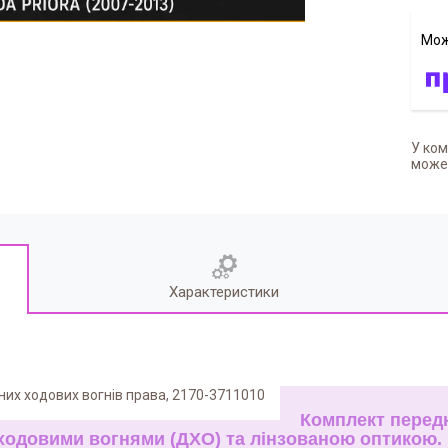
У ком
может
Характеристики
Комплект передн
ходовими вогнями (ДХО) та лінзованою оптикою.