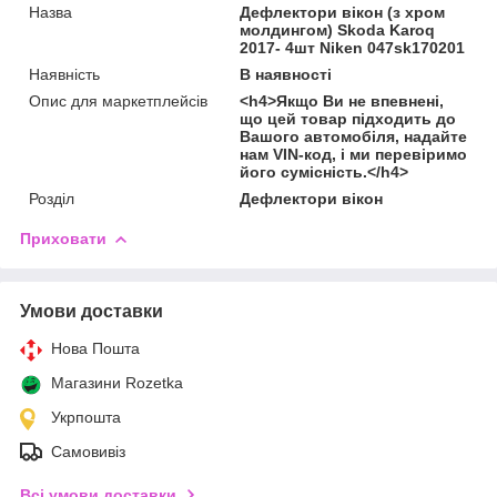
Назва
Дефлектори вікон (з хром
молдингом) Skoda Karoq
2017- 4шт Niken 047sk170201
Наявність
В наявності
Опис для маркетплейсів
<h4>Якщо Ви не впевнені,
що цей товар підходить до
Вашого автомобіля, надайте
нам VIN-код, і ми перевіримо
його сумісність.</h4>
Розділ
Дефлектори вікон
Приховати
Умови доставки
Нова Пошта
Магазини Rozetka
Укрпошта
Самовивіз
Всі умови доставки