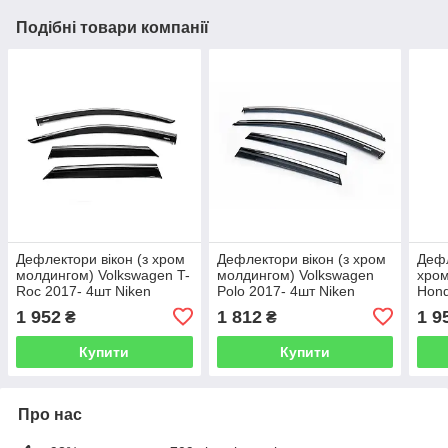
Подібні товари компанії
Дефлектори вікон (з хром
Дефлектори вікон (з хром
Дефл
молдингом) Volkswagen T-
молдингом) Volkswagen
хро
Roc 2017- 4шт Niken
Polo 2017- 4шт Niken
Hon
047vw380201
047vw410201
4шт 
1 952
1 812
1 9
₴
₴
Купити
Купити
Про нас