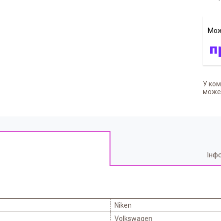
У ком
может
Інф
Niken
Volkswagen