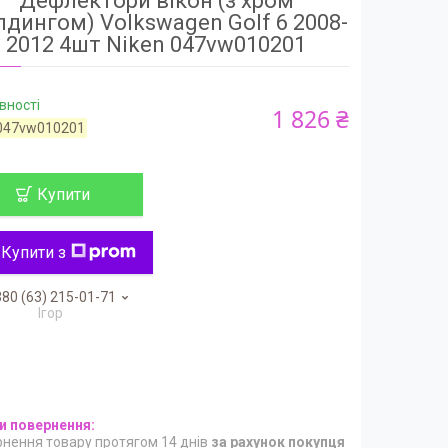
Дефлектори вікон (з хром
дингом) Volkswagen Golf 6 2008-
2012 4шт Niken 047vw010201
вності
1 826 ₴
047vw010201
Купити
Купити з
80 (63) 215-01-71
Ігор
нення товару протягом 14 днів
за рахунок покупця