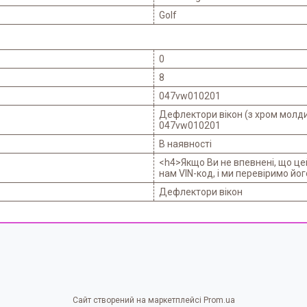
Golf
0
8
047vw010201
Дефлектори вікон (з хром молди
047vw010201
В наявності
<h4>Якщо Ви не впевнені, що це
нам VIN-код, і ми перевіримо йог
Дефлектори вікон
Сайт створений на маркетплейсі
Prom.ua