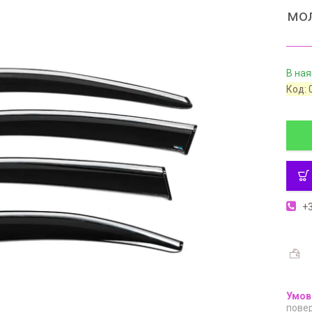
мол
В ная
Код:
+3
повер