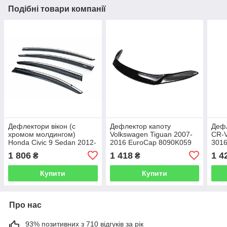
Подібні товари компанії
Дефлектори вікон (с
Дефлектор капоту
Дефл
хромом молдингом)
Volkswagen Tiguan 2007-
CR-V
Honda Civic 9 Sedan 2012-
2016 EuroCap 8090K059
301
2016 4шт Niken
1 806
1 418
1 4
₴
₴
047hd020201
Купити
Купити
Про нас
93% позитивних з 710 відгуків за рік