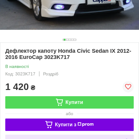
Дефлектор капоту Honda Civic Sedan IX 2012-
2016 EuroCap 3023K717
В наявності
Код: 3023K717
Роздріб
1 420
₴
Купити
або
Купити з