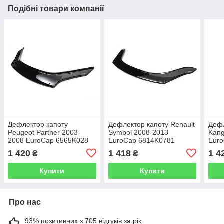
Подібні товари компанії
Дефлектор капоту
Дефлектор капоту Renault
Дефл
Peugeot Partner 2003-
Symbol 2008-2013
Kang
2008 EuroCap 6565K028
EuroCap 6814K0781
Eur
1 420
1 418
1 4
₴
₴
Купити
Купити
Про нас
93% позитивних з 705 відгуків за рік