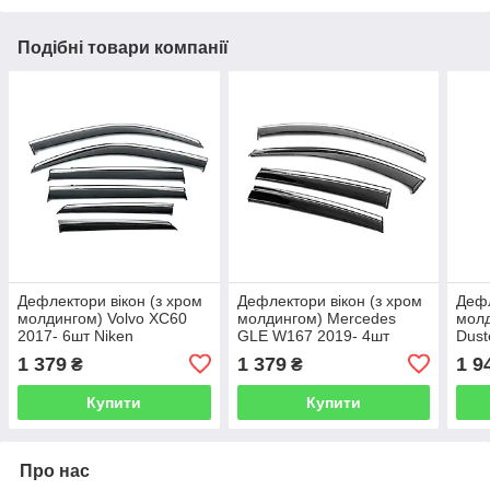
Подібні товари компанії
Дефлектори вікон (з хром
Дефлектори вікон (з хром
Дефл
молдингом) Volvo XC60
молдингом) Mercedes
молд
2017- 6шт Niken
GLE W167 2019- 4шт
Dust
bvlxc61823ws
Niken bbzge1922ws
Nike
1 379
1 379
1 9
₴
₴
Купити
Купити
Про нас