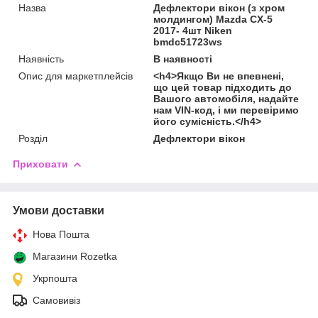
Назва
Дефлектори вікон (з хром
молдингом) Mazda CX-5
2017- 4шт Niken
bmdc51723ws
Наявність
В наявності
Опис для маркетплейсів
<h4>Якщо Ви не впевнені,
що цей товар підходить до
Вашого автомобіля, надайте
нам VIN-код, і ми перевіримо
його сумісність.</h4>
Розділ
Дефлектори вікон
Приховати
Умови доставки
Нова Пошта
Магазини Rozetka
Укрпошта
Самовивіз