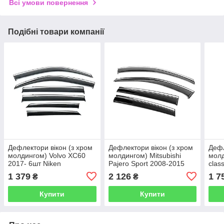
Всі умови повернення
Подібні товари компанії
Дефлектори вікон (з хром
Дефлектори вікон (з хром
Дефл
молдингом) Volvo XC60
молдингом) Mitsubishi
молд
2017- 6шт Niken
Pajero Sport 2008-2015
сlas
bvlxc61823ws
4шт Niken bmtps1623ws
2013
1 379
2 126
1 7
₴
₴
bbzs
Купити
Купити