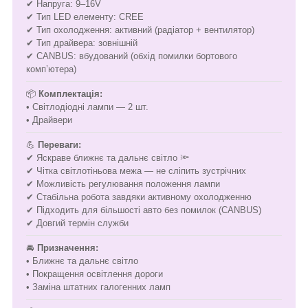
✔ Напруга: 9–16V
✔ Тип LED елементу: CREE
✔ Тип охолодження: активний (радіатор + вентилятор)
✔ Тип драйвера: зовнішній
✔ CANBUS: вбудований (обхід помилки бортового
комп’ютера)
📦
Комплектація:
• Світлодіодні лампи — 2 шт.
• Драйвери
💪
Переваги:
✔ Яскраве ближнє та дальнє світло 🔦
✔ Чітка світлотіньова межа — не сліпить зустрічних
✔ Можливість регулювання положення лампи
✔ Стабільна робота завдяки активному охолодженню
✔ Підходить для більшості авто без помилок (CANBUS)
✔ Довгий термін служби
🚘
Призначення:
• Ближнє та дальнє світло
• Покращення освітлення дороги
• Заміна штатних галогенних ламп