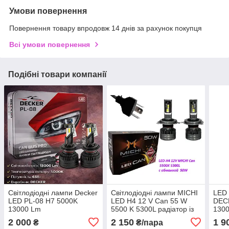
Умови повернення
Повернення товару впродовж 14 днів за рахунок покупця
Всі умови повернення
Подібні товари компанії
Світлодіодні лампи Decker
Світлодіодні лампи MICHI
LED 
LED PL-08 H7 5000K
LED H4 12 V Can 55 W
DEC
13000 Lm
5500 K 5300L радіатор із
130
вентилятором
(ком
2 000
2 150
1 9
₴
₴/пара