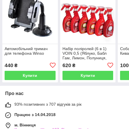
Автомобільний тримач
Набір поліролей (6 в 1)
Соба
для телефона Winso
VOIN 0,5 (Яблуко, Бабл
Кив
Гам, Лимон, Полуниця,
Ваніль, Без запаху) (VOIN)
440
620
100
₴
₴
Купити
Купити
Про нас
93% позитивних з 707 відгуків за рік
Працює з 14.04.2018
м. Вінниця