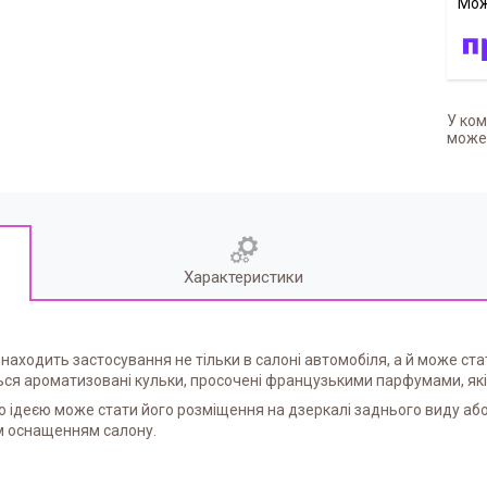
У ком
может
Характеристики
находить застосування не тільки в салоні автомобіля, а й може ст
ься ароматизовані кульки, просочені французькими парфумами, які
ю ідеєю може стати його розміщення на дзеркалі заднього виду або
м оснащенням салону.