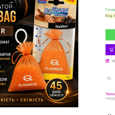
Готов
Код:
+3
повер