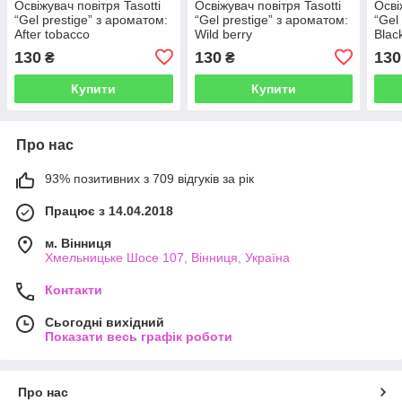
Освіжувач повітря Tasotti
Освіжувач повітря Tasotti
Осві
“Gel prestige” з ароматом:
“Gel prestige” з ароматом:
“Gel
After tobacco
Wild berry
Blac
130
130
130
₴
₴
Купити
Купити
Про нас
93% позитивних з 709 відгуків за рік
Працює з 14.04.2018
м. Вінниця
Хмельницьке Шосе 107, Вінниця, Україна
Контакти
Сьогодні вихідний
Показати весь графік роботи
Про нас