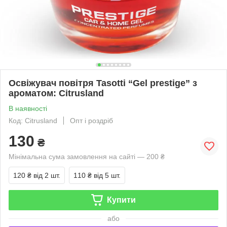
Освіжувач повітря Tasotti “Gel prestige” з
ароматом: Citrusland
В наявності
Код: Citrusland
Опт і роздріб
130
₴
Мінімальна сума замовлення на сайті — 200 ₴
120 ₴
від 2 шт.
110 ₴
від 5 шт.
Купити
або