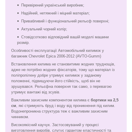
Перевірений український виробник;
Надійний, нетяжний і міцний матеріал;
Привабливий і функціональний рельєф поверхні;
Актуальний чорний колір;
Стовідсотково відповідний вашій моделі машини
розмір.
Особливості експлуатації Автомобільний килимок у
багажник Chevrolet Epica 2006-2012 (AVTO-Gumm)
Встановлення килима не становитиме жодних труднощів,
адже не потрібно жодних фіксаторів, тому що матеріал із
поліпропілену добре утримує килимок у заданому
положенні, підвищуючи його стійкість, щоб він не
зрушувався. Рельєфна поверхня так само, з перевагою
утримує вантажі від зсувів.
Важливим захисним компонентом килима є
бортики на 2,5
см
, які стримують бруд і воду від проникнення під килим.
Водонепроникна структура теж є важливим захисним
чинником.
Високоякісний каучук. Застосовуваний у процесі
виготовлення виробів, слугує гарантом еластичності та