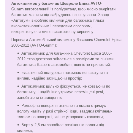
Автокилимок у багажник Шевроле Епіка AVTO-
Gumm
виготовлений із поліуретану, щоб якісно оберігати
багажник машини від забруднень і зношування. Завод
«Автогум» виробляє килимки для багажника тільки
високотехнологічним і передовим способом,
використовуючи лише високоякісну сировину.
Переваги Автомобільний килимок у багажник Chevrolet Epica
2006-2012 (AVTO-Gumm):
Автокилимок для багажника Chevrolet Epica 2006-
2012 стовідсотково збігається з розмірами та лініями
багажника Вашого автомобіля, повністю прилеглий.
Еластичний поліуретан покриває всі виступи та
вигини, надійно захищаючи простір;
Автокилимок щільно фіксується, не ковзаючи по
багажнику, і надійніше утримує переміщені речі,
запобігаючи їх зміщенню;
Рельєфна поверхня активно та якісно стримує
вологу навіть у разі стрімкої їзди, завдяки клітинам-
тяжкам на поверхні, які не утворюють калюжки;
Борт у 2,5 см запобігає розтіканню вологи під
килимок;