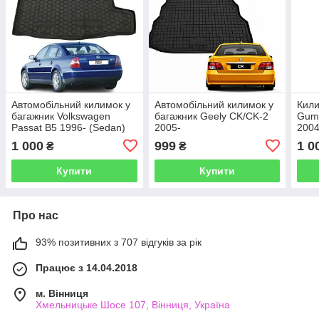
Автомобільний килимок у
Автомобільний килимок у
Кили
багажник Volkswagen
багажник Geely CK/CK-2
Gum
Passat B5 1996- (Sedan)
2005-
2004
(Avto-Gumm)
1 000
999
1 0
₴
₴
Купити
Купити
Про нас
93% позитивних з 707 відгуків за рік
Працює з 14.04.2018
м. Вінниця
Хмельницьке Шосе 107, Вінниця, Україна