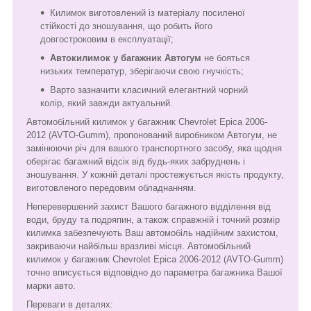
Килимок виготовлений із матеріалу посиленої
стійкості до зношування, що робить його
довгостроковим в експлуатації;
Автокилимок у багажник Автогум
не бояться
низьких температур, зберігаючи свою гнучкість;
Варто зазначити класичний елегантний чорний
колір, який завжди актуальний.
Автомобільний килимок у багажник Chevrolet Epica 2006-
2012 (AVTO-Gumm), пропонований виробником Автогум, не
замінюючи річ для вашого транспортного засобу, яка щодня
оберігає багажний відсік від будь-яких забруднень і
зношування. У кожній деталі простежується якість продукту,
виготовленого передовим обладнанням.
Неперевершений захист Вашого багажного відділення від
води, бруду та подряпин, а також справжній і точний розмір
килимка забезпечують Ваш автомобіль надійним захистом,
закриваючи найбільш вразливі місця. Автомобільний
килимок у багажник Chevrolet Epica 2006-2012 (AVTO-Gumm)
точно вписується відповідно до параметра багажника Вашої
марки авто.
Переваги в деталях: