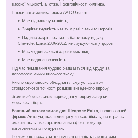
високої міцності, а, отже, і довговічності килимка.
Плюси автокилимка фірми AVTO-Gumm:
Має підвищену міцність;
Зберігає гнучкість навіть у разі сильних морозів;
Надійно закріплюється в багажному відсіку
Chevrolet Epica 2006-2012, не зрушуючись у дорозі;
Має чудові захисні характеристики;
Має водонепроникність.
Під час помивання чудово очищається від бруду за
допомогою мийки високого тиску.
Якісне європейське обладнання слугує гарантом
стовідсоткової точності розмірів виведеного виробу.
Згодом зберігає свою первозданну форму завдяки
жорсткості борта.
Багажний автокилимок для Шевроле Епіка
, пропонований
фірмою Автогум, має підвищену зносостійкість, не втрачає
еластичність, має протиковзний ефект, тому що
виготовлений із поліуретану.
Не може не порадувати чітку відповідність параметрам